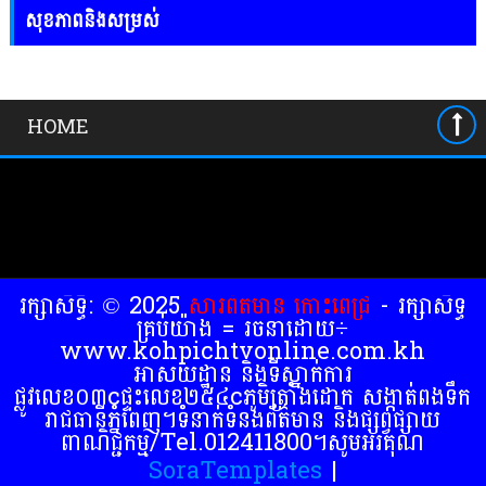
សុខភាពនិងសម្រស់
HOME
រក្សាសិទ្ធិ: © 2025
សារព័ត៍មាន កោះពេជ្រ
- រក្សាសិទ្ធ
គ្រប់យ៉ាង = រចនាដោយ÷
www.kohpichtvonline.com.kh
អាសយដ្ឋាន និងទីស្នាក់ការ
ផ្លូវលេខ០៣cផ្ទះលេខ២៥៤cភូមិត្រាំងដោក សង្កាត់ពងទឹក
រាជធានីភ្នំពេញ។ទំនាក់ទំនងព័ត៌មាន និងផ្សព្វផ្សាយ
ពាណិជ្ជកម្ម/Tel.012411800។សូមអរគុណ
SoraTemplates
|