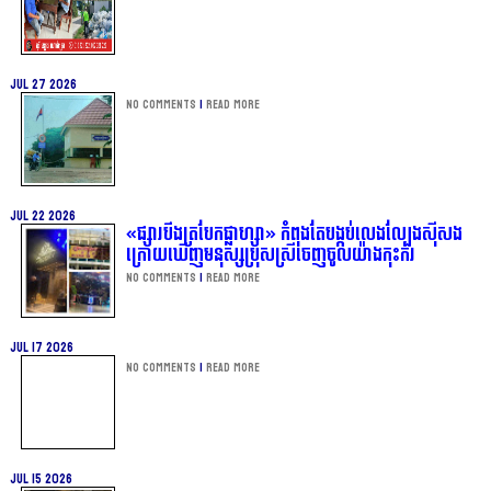
Jul 27 2026
No Comments
|
Read more
Jul 22 2026
«ផ្សារបឹងត្របែកផ្លាហ្សា» កំពុងតែបង្កប់លេងល្បែងស៊ីសង
ក្រោយឃើញមនុស្សប្រុសស្រីចេញចូលយ៉ាងកុះករ
No Comments
|
Read more
Jul 17 2026
No Comments
|
Read more
Jul 15 2026