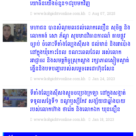
យោធិនយើងចំនួន១៨រូបមកវិញ
www.kohpichtvonline.com.kh
Aug 07, 2025
មហាជន បានសំណូមពរដល់លោកឈឿន សុចិត្ត និង
លោកគង់ សោ ភ័ណ្ឌ សូមមានវិធានការណ៌ តាមផ្លូវ
ច្បាប់ ចំពោះទីតាំងល្បែងស៊ីសង ជល់មាន់ និងអាប៉ោង
នៅក្នុងឃុំកោះខែល ខណះពេលដែល អស់លោក
អាជ្ញាធរ និងសមត្ថកិច្ចស្រុកស្អាង រក្សាភាពស្ងៀមស្ងាត់
ផ្គើននិងបទបញ្ជារបស់សម្តេចតេជោហ៊ុនសែន
www.kohpichtvonline.com.kh
Jan 24, 2023
ទីតាំងល្បែងស៊ីសងស្ទូចចប្រេងក្រឡា នៅក្នុងសង្កាត់
ទទួលសង្កែទី១ ខណ្ឌឬស្សីកែវ សង្ស័យជាឆ្នាំងបាយ
របស់លោកហ៊ាង ថារ៉េត និងលោកឯក ឃុនឌឿន
www.kohpichtvonline.com.kh
Jan 18, 2023