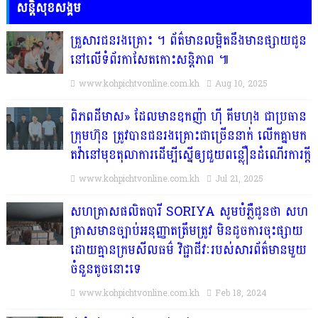
សន្តិសុខសង្គម
គ្រួសារ​ជន​រង​គ្រោះ​ ។​ ព័ត៌មានលម្អិតនឹងមានផ្សាយជូន
នៅលើទំព័រកាសែតកោះសន្តិភាព ៕​
www.kohpichtvonline.com.kh
Aug 10, 2025
ពិភពដីមាស» ដែលមានឧកញ៉ា ហ៊ី គីមហុង ជាប្រធាន
ក្រុមហ៊ុន ត្រូវបានជនរងគ្រោះជាច្រើននាក់ លើកគ្នាមក
តវ៉ានៅមុខតុលាការដើម្បីស្នើឲ្យជួយពន្លឿនដំណើរការក្ដី
www.kohpichtvonline.com.kh
Jul 21, 2025
សហគ្រាសផលិតបារី SORIYA សូមបំភ្លឺជូនថា សហ
គ្រាសមានច្បាប់អនុញ្ញាតត្រឹមត្រូវ មិនដូចការចុះផ្សាយ
ដោយគ្មានក្រមសីលធម៌ វិជ្ជាជីវៈរបស់សារព័ត៌មានមួយ
ចំនួនតូចនោះទេ
www.kohpichtvonline.com.kh
Feb 18, 2024