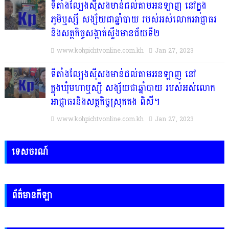
ទីតាំងល្បែងស៊ីសងមាន់ជល់តាមអនឡាញ នៅក្នុង
ភូមិឬស្សី សង្ស័យជាឆ្នាំបាយ របស់អស់លោកអាជ្ញាធរ
និងសត្ថកិច្ចសង្កាត់ស្ទឹងមានជ័យទី២
www.kohpichtvonline.com.kh
Jan 27, 2023
ទីតាំងល្បែងស៊ីសងមាន់ជល់តាមអនឡាញ នៅ
ក្នុងឃុំមហាឬស្សី សង្ស័យជាឆ្នាំបាយ របស់អស់លោក
អាជ្ញាធរនិងសត្ថកិច្ចស្រុកគង ពិសី។
www.kohpichtvonline.com.kh
Jan 27, 2023
ទេសចរណ៍
ព័ត៌មានកីឡា