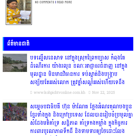
No Comments
|
Read more
ព័ត៌មានជាតិ
បទល្មើសនេសាទ នៅក្នុងស្រុកព្រៃកប្បាស កំពុងតែ
ដំណើរការ យ៉ាងរលូន ខណៈអាជ្ញាធរជំនាញ នៅក្នុង
មូលដ្ឋាន មិនមានវិធានការ ទប់ស្កាត់និងបង្ក្រាប
សង្ស័យតែអស់លោក ត្រូវថ្នាំសណ្ដំអស់ហើយទេដឹង
www.kohpichtvonline.com.kh
Nov 22, 2025
សម្តេចបវរធិបតី ហ៊ុន ម៉ាណែត ថ្លែងអំណរគុណបងប្អូន
ខ្មែរទាំងក្នុង និងក្រៅប្រទេស ដែលបានរៀបចំប្រមូលគ្នា
សំដែងមតិគាំទ្រ សន្តិភាព គាំទ្រកងកម្លាំង ក្នុងកិច្ចការ
ការពារបូរណភាពទឹកដី និងទាមទារឲ្យថៃដោះលែង