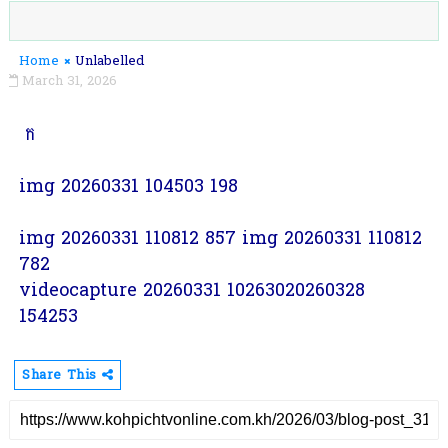
Home
Unlabelled
March 31, 2026
ក
img 20260331 104503 198
img 20260331 110812 857 img 20260331 110812
782
videocapture 20260331 10263020260328
154253
Share This