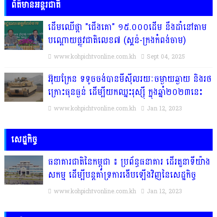
ព័ត៌មានអន្តរជាតិ
ដើមឈើផ្កា "ជើងគោ" ១៥.០០០ដើម នឹងដាំនៅតាម
បណ្តោយផ្លូវជាតិលេខ៧ (ស្គន់-ក្រងកំពង់ចាម)
www.kohpichtvonline.com.kh
Sept 04, 2025
អ៊ុយក្រែន ទទូចចង់បានមីស៊ីលរយៈចម្ងាយឆ្ងាយ និងរថ
ក្រោះធុនធ្ងន់ ដើម្បីយកឈ្នះរុស្ស៉ី ក្នុងឆ្នាំ២០២៣នេះ
www.kohpichtvonline.com.kh
Jan 12, 2023
សេដ្ឋកិច្ច
ធនាគារជាតិនៃកម្ពុជា ៖ ប្រព័ន្ធធនាគារ ដើរតួនាទីយ៉ាង
សកម្ម ដើម្បីបន្តគាំទ្រការងើបឡើងវិញនៃសេដ្ឋកិច្ច
www.kohpichtvonline.com.kh
Jan 12, 2023