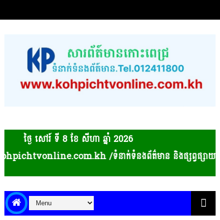
ថ្ងៃ សៅរ៍ ទី 8​ ខែ សីហា ឆ្នាំ 2026
htvonline.com.kh /ទំនាក់ទំនងព័ត៌មាន និងផ្សព្វផ្សាយពាណិជ្ជ