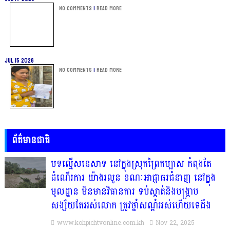
No Comments
|
Read more
Jul 15 2026
No Comments
|
Read more
ព័ត៌មានជាតិ
បទល្មើសនេសាទ នៅក្នុងស្រុកព្រៃកប្បាស កំពុងតែ
ដំណើរការ យ៉ាងរលូន ខណៈអាជ្ញាធរជំនាញ នៅក្នុង
មូលដ្ឋាន មិនមានវិធានការ ទប់ស្កាត់និងបង្ក្រាប
សង្ស័យតែអស់លោក ត្រូវថ្នាំសណ្ដំអស់ហើយទេដឹង
www.kohpichtvonline.com.kh
Nov 22, 2025