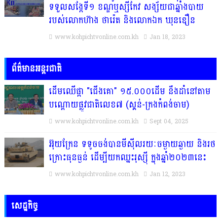
ទទួលសង្កែទី១ ខណ្ឌឬស្សីកែវ សង្ស័យជាឆ្នាំងបាយ
របស់លោកហ៊ាង ថារ៉េត និងលោកឯក ឃុនឌឿន
www.kohpichtvonline.com.kh
Jan 18, 2023
ព័ត៌មានអន្តរជាតិ
ដើមឈើផ្កា "ជើងគោ" ១៥.០០០ដើម នឹងដាំនៅតាម
បណ្តោយផ្លូវជាតិលេខ៧ (ស្គន់-ក្រងកំពង់ចាម)
www.kohpichtvonline.com.kh
Sept 04, 2025
អ៊ុយក្រែន ទទូចចង់បានមីស៊ីលរយៈចម្ងាយឆ្ងាយ និងរថ
ក្រោះធុនធ្ងន់ ដើម្បីយកឈ្នះរុស្ស៉ី ក្នុងឆ្នាំ២០២៣នេះ
www.kohpichtvonline.com.kh
Jan 12, 2023
សេដ្ឋកិច្ច