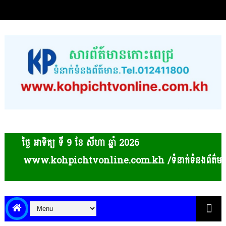
ថ្ងៃ អាទិត្យ ទី 9​ ខែ សីហា ឆ្នាំ 2026
www.kohpichtvonline.com.kh /ទំនាក់ទំនងព័ត៌មាន និងផ្សព្វ