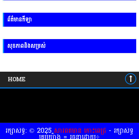
ព័ត៌មានកីឡា
សុខភាពនិងសម្រស់
HOME
រក្សាសិទ្ធិ: © 2025
សារព័ត៍មាន កោះពេជ្រ
- រក្សាសិទ្ធ
គ្រប់យ៉ាង = រចនាដោយ÷