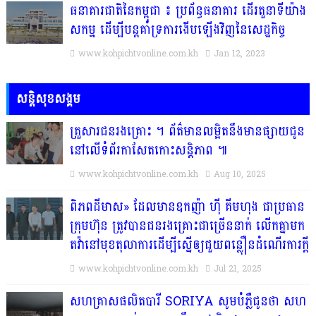
ធនាគារជាតិនៃកម្ពុជា ៖ ប្រព័ន្ធធនាគារ ដើរតួនាទីយ៉ាង
សកម្ម ដើម្បីបន្តគាំទ្រការងើបឡើងវិញនៃសេដ្ឋកិច្ច
www.kohpichtvonline.com.kh
Jan 12, 2023
សន្តិសុខសង្គម
គ្រួសារ​ជន​រង​គ្រោះ​ ។​ ព័ត៌មានលម្អិតនឹងមានផ្សាយជូន
នៅលើទំព័រកាសែតកោះសន្តិភាព ៕​
www.kohpichtvonline.com.kh
Aug 10, 2025
ពិភពដីមាស» ដែលមានឧកញ៉ា ហ៊ី គីមហុង ជាប្រធាន
ក្រុមហ៊ុន ត្រូវបានជនរងគ្រោះជាច្រើននាក់ លើកគ្នាមក
តវ៉ានៅមុខតុលាការដើម្បីស្នើឲ្យជួយពន្លឿនដំណើរការក្ដី
www.kohpichtvonline.com.kh
Jul 21, 2025
សហគ្រាសផលិតបារី SORIYA សូមបំភ្លឺជូនថា សហ