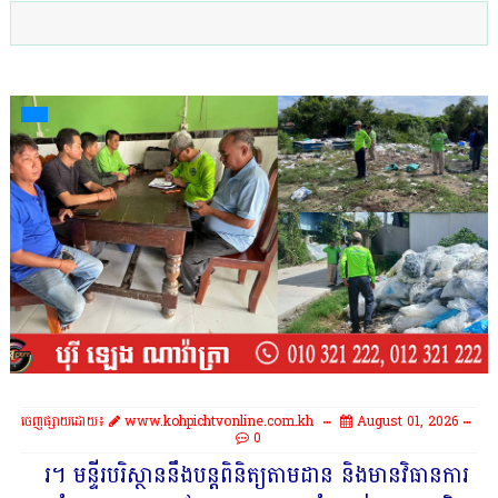
ចេញផ្សាយដោយ៖
www.kohpichtvonline.com.kh
August 01, 2026
0
រ។ មន្ទីរបរិស្ថាននឹងបន្តពិនិត្យតាមដាន និងមានវិធានការ