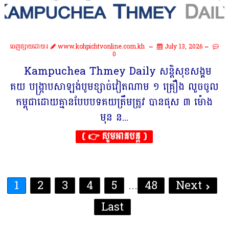
ចេញផ្សាយដោយ៖
www.kohpichtvonline.com.kh
July 13, 2026
0
Kampuchea Thmey Daily សន្តិសុខសង្គម
គយ បង្ក្រាបសាឡង់បូមខ្សាច់វៀតណាម ១ គ្រឿង លួចចូល
កម្ពុជាដោយគ្មានបែបបទគយត្រឹ​មត្រូវ​ បានផុស ៣ ម៉ោង
មុន ន...
( 👉 សូមអានបន្ត )
1
2
3
4
5
...
48
Next
Last