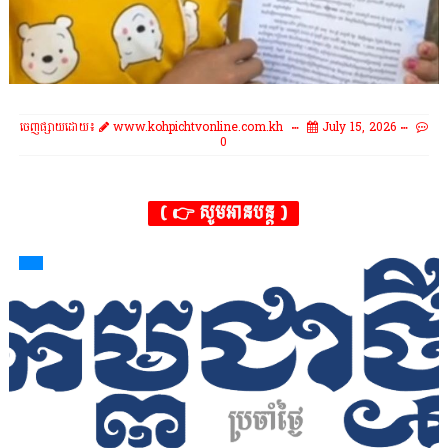
ចេញផ្សាយដោយ៖
www.kohpichtvonline.com.kh
July 15, 2026
0
( 👉 សូមអានបន្ត )