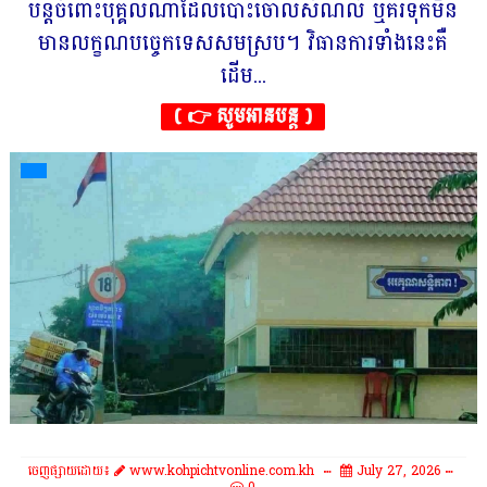
បន្តចំពោះបុគ្គលណាដែលបោះចោលសំណល់ ឬគរទុកមិន
មានលក្ខណបច្ចេកទេសសមស្រប។ វិធានការទាំងនេះគឺ
ដើម...
( 👉 សូមអានបន្ត )
ចេញផ្សាយដោយ៖
www.kohpichtvonline.com.kh
July 27, 2026