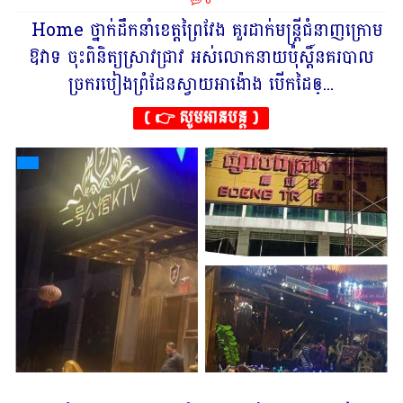
0
Home ថ្នាក់ដឹកនាំខេត្តព្រៃវែង គួរដាក់មន្រ្តីជំនាញក្រោម
ឱវាទ ចុះពិនិត្យស្រាវជ្រាវ អស់លោកនាយប៉ុស្តិ៍នគរបាល
ច្រករបៀងព្រំដែនស្វាយអាង៉ោង បេីកដៃឲ្...
( 👉 សូមអានបន្ត )