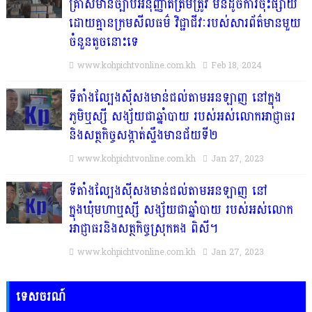
គ្រាសមានច្បាប់អនុញ្ញាតត្រឹមត្រូវ មិនដូចការចុះផ្សាយ
ដោយគ្មានក្រមសីលធម៌ វិជ្ជាជីវៈរបស់សារព័ត៌មានមួយ
ចំនួនតូចនោះទេ
www.kohpichtvonline.com.kh
Feb 18, 2024
ទីតាំងល្បែងស៊ីសងមាន់ជល់តាមអនឡាញ នៅក្នុង
ភូមិឬស្សី សង្ស័យជាឆ្នាំបាយ របស់អស់លោកអាជ្ញាធរ
និងសត្ថកិច្ចសង្កាត់ស្ទឹងមានជ័យទី២
www.kohpichtvonline.com.kh
Jan 27, 2023
ទីតាំងល្បែងស៊ីសងមាន់ជល់តាមអនឡាញ នៅ
ក្នុងឃុំមហាឬស្សី សង្ស័យជាឆ្នាំបាយ របស់អស់លោក
អាជ្ញាធរនិងសត្ថកិច្ចស្រុកគង ពិសី។
www.kohpichtvonline.com.kh
Jan 27, 2023
ទេសចរណ៍