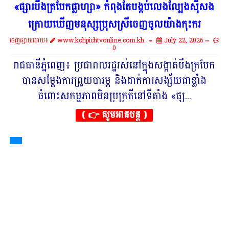
«ផ្សារបឹងត្របែកផ្លាហ្សា» កំពុងតែបង្កប់លេងល្បែងស៊ីសង
ក្រោយឃើញមនុស្សប្រុសស្រីចេញចូលយ៉ាងកុះករ
ចេញផ្សាយដោយ៖
www.kohpichtvonline.com.kh
July 22, 2026
0
រាជធានីភ្នំពេញ៖ ប្រជាពលរដ្ឋរស់នៅក្នុងសង្កាត់បឹងត្របែក
បានសម្តែងការព្រួយបារម្ភ និងដាក់ការសង្ស័យជាខ្លាំង
ចំពោះសកម្មភាពមិនប្រក្រតីនៅទីតាំង «ផ្ស...
( 👉 សូមអានបន្ត )