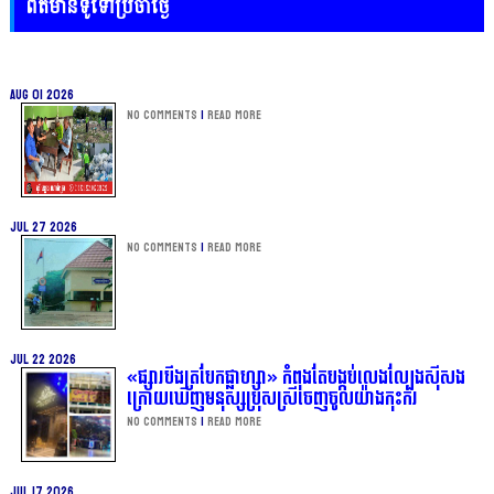
ព័ត៌មានទូទៅប្រចាំថ្ងៃ
Aug 01 2026
No Comments
|
Read more
Jul 27 2026
No Comments
|
Read more
Jul 22 2026
«ផ្សារបឹងត្របែកផ្លាហ្សា» កំពុងតែបង្កប់លេងល្បែងស៊ីសង
ក្រោយឃើញមនុស្សប្រុសស្រីចេញចូលយ៉ាងកុះករ
No Comments
|
Read more
Jul 17 2026