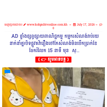
ចេញផ្សាយដោយ៖
www.kohpichtvonline.com.kh
July 17, 2026
0
AD ផ្ទាំងផ្សព្វផ្សាយពាណិជ្ជកម្ម កម្មករ​សំណង់​រាប់រយ​
នាក់​នាំ​គ្នា​បិទផ្លូវ​តវ៉ា​រឿង​ថៅកែ​សំណង់​មិន​បើក​ប្រាក់ខែ​
ចែករំលែក 15 នាទី មុន ស្...
( 👉 សូមអានបន្ត )