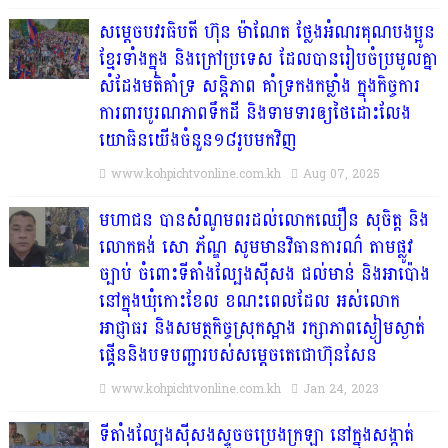
សម្តេចបវរធិបតី ហ៊ុន ម៉ាណែត ថ្លែងអំណរគុណបងប្អូន
ខ្មែរទាំងក្នុង និងក្រៅប្រទេស ដែលបានរៀបចំប្រមូលគ្នា
សំដែងមតិគាំទ្រ សន្តិភាព គាំទ្រកងកម្លាំង ក្នុងកិច្ចការ
ការពារបូរណភាពទឹកដី និងទាមទារឲ្យថៃដោះលែង
យោធិនយើងចំនួន១៨រូបមកវិញ
www.kohpichtvonline.com.kh
Aug 07, 2025
មហាជន បានសំណូមពរដល់លោកឈឿន សុចិត្ត និង
លោកគង់ សោ ភ័ណ្ឌ សូមមានវិធានការណ៌ តាមផ្លូវ
ច្បាប់ ចំពោះទីតាំងល្បែងស៊ីសង ជល់មាន់ និងអាប៉ោង
នៅក្នុងឃុំកោះខែល ខណះពេលដែល អស់លោក
អាជ្ញាធរ និងសមត្ថកិច្ចស្រុកស្អាង រក្សាភាពស្ងៀមស្ងាត់
ផ្គើននិងបទបញ្ជារបស់សម្តេចតេជោហ៊ុនសែន
www.kohpichtvonline.com.kh
Jan 24, 2023
ទីតាំងល្បែងស៊ីសងស្ទូចចប្រេងក្រឡា នៅក្នុងសង្កាត់