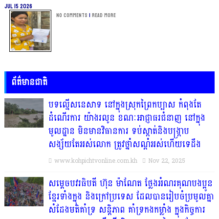
Jul 15 2026
No Comments
|
Read more
ព័ត៌មានជាតិ
បទល្មើសនេសាទ នៅក្នុងស្រុកព្រៃកប្បាស កំពុងតែ
ដំណើរការ យ៉ាងរលូន ខណៈអាជ្ញាធរជំនាញ នៅក្នុង
មូលដ្ឋាន មិនមានវិធានការ ទប់ស្កាត់និងបង្ក្រាប
សង្ស័យតែអស់លោក ត្រូវថ្នាំសណ្ដំអស់ហើយទេដឹង
www.kohpichtvonline.com.kh
Nov 22, 2025
សម្តេចបវរធិបតី ហ៊ុន ម៉ាណែត ថ្លែងអំណរគុណបងប្អូន
ខ្មែរទាំងក្នុង និងក្រៅប្រទេស ដែលបានរៀបចំប្រមូលគ្នា
សំដែងមតិគាំទ្រ សន្តិភាព គាំទ្រកងកម្លាំង ក្នុងកិច្ចការ