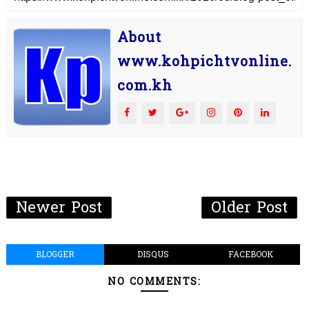
About
www.kohpichtvonline.
com.kh
Newer Post
Older Post
BLOGGER
DISQUS
FACEBOOK
NO COMMENTS: