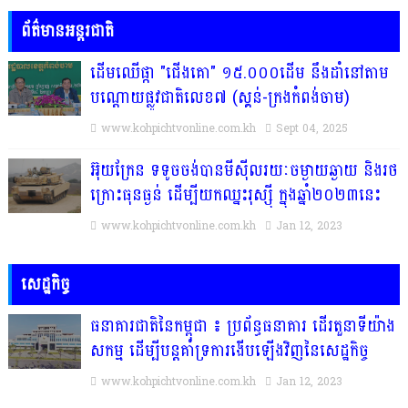
ព័ត៌មានអន្តរជាតិ
ដើមឈើផ្កា "ជើងគោ" ១៥.០០០ដើម នឹងដាំនៅតាម
បណ្តោយផ្លូវជាតិលេខ៧ (ស្គន់-ក្រងកំពង់ចាម)
www.kohpichtvonline.com.kh
Sept 04, 2025
អ៊ុយក្រែន ទទូចចង់បានមីស៊ីលរយៈចម្ងាយឆ្ងាយ និងរថ
ក្រោះធុនធ្ងន់ ដើម្បីយកឈ្នះរុស្ស៉ី ក្នុងឆ្នាំ២០២៣នេះ
www.kohpichtvonline.com.kh
Jan 12, 2023
សេដ្ឋកិច្ច
ធនាគារជាតិនៃកម្ពុជា ៖ ប្រព័ន្ធធនាគារ ដើរតួនាទីយ៉ាង
សកម្ម ដើម្បីបន្តគាំទ្រការងើបឡើងវិញនៃសេដ្ឋកិច្ច
www.kohpichtvonline.com.kh
Jan 12, 2023