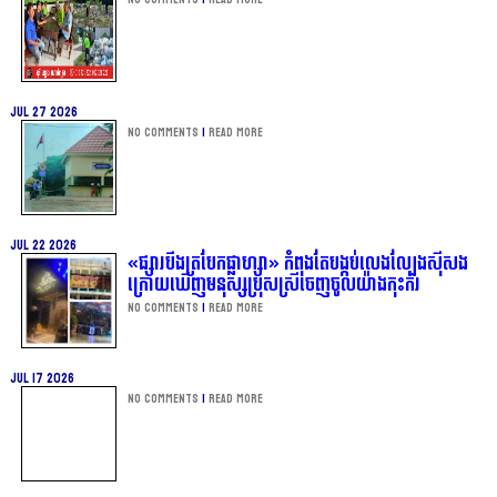
Jul 27 2026
No Comments
|
Read more
Jul 22 2026
«ផ្សារបឹងត្របែកផ្លាហ្សា» កំពុងតែបង្កប់លេងល្បែងស៊ីសង
ក្រោយឃើញមនុស្សប្រុសស្រីចេញចូលយ៉ាងកុះករ
No Comments
|
Read more
Jul 17 2026
No Comments
|
Read more