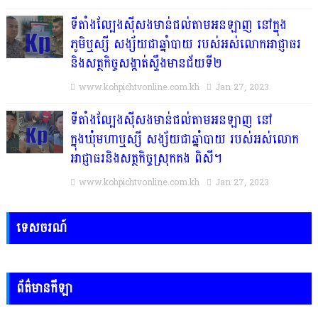
ទីតាំងល្បែងស៊ីសងមាន់ជល់តាមអនឡាញ នៅក្នុង
ភូមិឬស្សី សង្ស័យជាឆ្នាំបាយ របស់អស់លោកអាជ្ញាធរ
និងសត្ថកិច្ចសង្កាត់ស្ទឹងមានជ័យទី២
www.kohpichtvonline.com.kh
Jan 27, 2023
ទីតាំងល្បែងស៊ីសងមាន់ជល់តាមអនឡាញ នៅ
ក្នុងឃុំមហាឬស្សី សង្ស័យជាឆ្នាំបាយ របស់អស់លោក
អាជ្ញាធរនិងសត្ថកិច្ចស្រុកគង ពិសី។
www.kohpichtvonline.com.kh
Jan 27, 2023
ទេសចរណ៍
ព័ត៌មានកីឡា