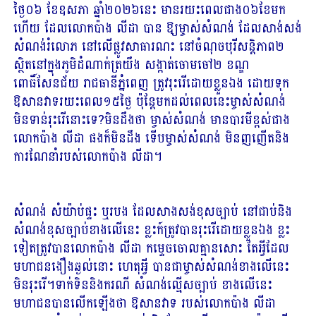
ថ្ងៃ០៦ ខែឧសភា ឆ្នាំ២០២៦នេះ មានរយះពេលជាង០៦ខែមក
ហើយ ដែលលោកប៉ាង លីដា បាន ឱ្យម្ចាស់សំណង់ ដែលសាង់សង់
សំណង់រំលោភ នៅលើផ្លូវសាធារណះ នៅចំណុចបុរីសន្តិភាព២
ស្ថិតនៅក្នុងភូមិដំណាក់ត្រយឹង សង្កាត់ចោមចៅ២ ខណ្ឌ
ពោធិ៍សែនជ័យ រាជធានីភ្នំពេញ ត្រូវរុះរើដោយខ្លួនឯង ដោយទុក
ឱសានវាទរយះពេល១៥ថ្ងៃ ប៉ុន្តែមកដល់ពេលនេះម្ចាស់សំណង់
មិនទាន់រុះរើនោះទេ?មិនដឹងថា ម្ចាស់សំណង់ មានបារមីខ្ពស់ជាង
លោកប៉ាង លីដា ផងក៏មិនដឹង ទើបម្ចាស់សំណង់ មិនញញើតនិង
ការណែនាំរបស់លោកប៉ាង លីដា។
សំណង់ សំយ៉ាប់ផ្ទះ ឬរបង ដែលសាងសង់ខុសច្បាប់ នៅជាប់និង
សំណង់ខុសច្បាប់ខាងលើនេះ ខ្លះក៍ត្រូវបានរុះរើដោយខ្លួនឯង ខ្លះ
ទៀតត្រូវបានលោកប៉ាង លីដា កម្ទេចចោលគ្មានសោះ តែអ្វីដែល
មហាជនងឿងឆ្ងល់នោះ ហេតុអ្វី បានជាម្ចាស់សំណង់ខាងលើនេះ
មិនរុះរើ។ទាក់ទិននិងករណី សំណង់ល្មើសច្បាប់ ខាងលើនេះ
មហាជនបានលើកឡើងថា ឱសានវាទ របស់លោកប៉ាង លីដា