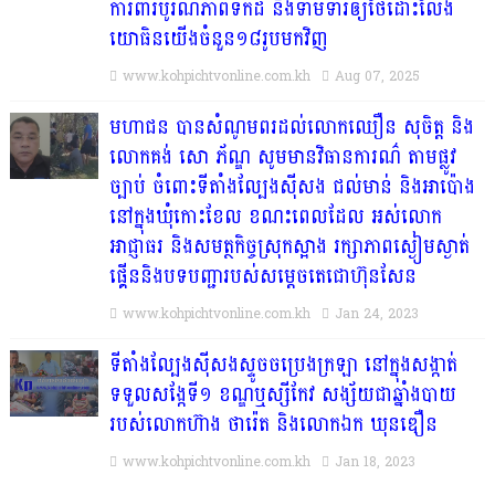
ការពារបូរណភាពទឹកដី និងទាមទារឲ្យថៃដោះលែង
យោធិនយើងចំនួន១៨រូបមកវិញ
www.kohpichtvonline.com.kh
Aug 07, 2025
មហាជន បានសំណូមពរដល់លោកឈឿន សុចិត្ត និង
លោកគង់ សោ ភ័ណ្ឌ សូមមានវិធានការណ៌ តាមផ្លូវ
ច្បាប់ ចំពោះទីតាំងល្បែងស៊ីសង ជល់មាន់ និងអាប៉ោង
នៅក្នុងឃុំកោះខែល ខណះពេលដែល អស់លោក
អាជ្ញាធរ និងសមត្ថកិច្ចស្រុកស្អាង រក្សាភាពស្ងៀមស្ងាត់
ផ្គើននិងបទបញ្ជារបស់សម្តេចតេជោហ៊ុនសែន
www.kohpichtvonline.com.kh
Jan 24, 2023
ទីតាំងល្បែងស៊ីសងស្ទូចចប្រេងក្រឡា នៅក្នុងសង្កាត់
ទទួលសង្កែទី១ ខណ្ឌឬស្សីកែវ សង្ស័យជាឆ្នាំងបាយ
របស់លោកហ៊ាង ថារ៉េត និងលោកឯក ឃុនឌឿន
www.kohpichtvonline.com.kh
Jan 18, 2023