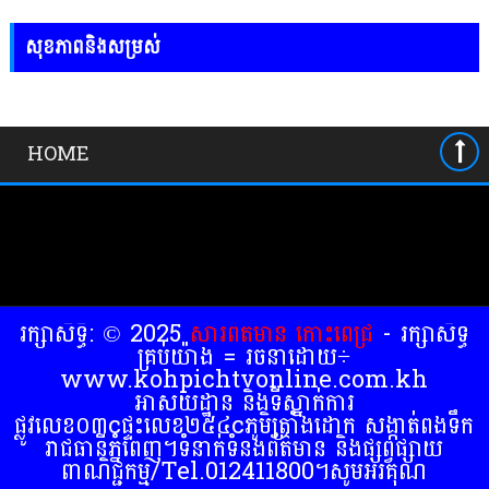
សុខភាពនិងសម្រស់
HOME
រក្សាសិទ្ធិ: © 2025
សារព័ត៍មាន កោះពេជ្រ
- រក្សាសិទ្ធ
គ្រប់យ៉ាង = រចនាដោយ÷
www.kohpichtvonline.com.kh
អាសយដ្ឋាន និងទីស្នាក់ការ
ផ្លូវលេខ០៣cផ្ទះលេខ២៥៤cភូមិត្រាំងដោក សង្កាត់ពងទឹក
រាជធានីភ្នំពេញ។ទំនាក់ទំនងព័ត៌មាន និងផ្សព្វផ្សាយ
ពាណិជ្ជកម្ម/Tel.012411800។សូមអរគុណ