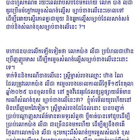
បានហួសកំណត់ រយះពេលរាប់សិបខែមកហើយ លោក ប៉ាង លីដា
គួរប្រើធម៍ក្តៅកម្ទេចសំណង់ល្មើស ច្បាប់ខាងលើនេះចោលទៅ
ដើម្បីអោយស្មើរភាពគ្នាជាមួយ និងអ្នកល្មើសច្បាប់ដែលសាង់សង់
ជាប់និងសំណង់ខុសច្បាប់ខាងលើនេះ ?។
មហាជនបានលើកឡើងទៀតថា លោកប៉ាង លីដា ប្រហែលជាហ៊ាន
ប្រើញញួរមាស ដើម្បីកម្ទេចសំណង់ល្មើសច្បាប់ខាងលើនេះនោះ
ទេ។
ទាក់ទិននិងករណីខាងលើនេះ ស្ត្រីម្ចាស់របងឈ្មោះ ហ៊ាង ណៃ
ដែលត្រូវលោកប៉ាង លីដា កម្ទេចរបងចោលកាលពីថ្ងៃទី១៥ខែតុលា
ឆ្នាំ២០២៥ បានចូលខមិន នៅ ក្នុងវីដេអូរដែលផ្សព្វផ្សាយព័ត៍មាន
ករណីសំណង់ខុស ច្បាប់ខាងលើនេះថា? ខ្ញុំចាំមេីលយូរហេីយនៅ
មិនឃេីញមកវៃទៀត។ ស្ត្រីម្ចាស់របងដែដែលនោះ បានបញ្ជាក់
ប្រាប់បណ្តាញសារព័ត៍មានតាមទូរស័ព្ទថា ប្តីគាត់បានទៅជួបដើម្បី
ប្រាប់លោកប៉ាង លីដា ជាច្រើនដងមកហើយ ដើម្បីឲ្យដឹងថាតើ
ថ្ងៃណាលោកប៉ាង លីដា ចុះមករុះរើសំណង់ឬកម្ទេសសំណង់ ខុស