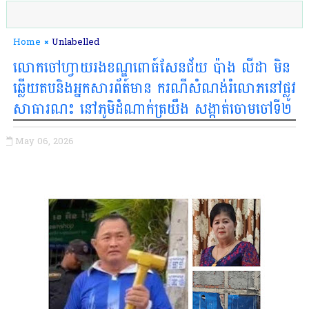
Home
Unlabelled
លោកចៅហ្វាយរងខណ្ឌពោធ៍សែនជ័យ ប៉ាង លីដា មិន
ឆ្លើយតបនិងអ្នកសារព័ត៍មាន ករណីសំណង់រំលោភនៅផ្លូវ
សាធារណះ នៅភូមិដំណាក់ត្រយឹង សង្កាត់ចោមចៅទី២
May 06, 2026