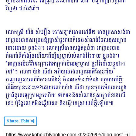
ច្បាប់ខាងលើនេះ តែត្រូវបានលោកប៉ាង លីដា បញ្ជាក់ប្រាប់ប្តីគាត់
វិញថា ជាប់រវល់។
លោកស្រី យ៉ង់ សំអឿន ចៅសង្កាត់ចោមចៅទី២ មានប្រសាសន៍ថា
អាជ្ញាធរបានសម្រេចឱ្យម្ចាស់ផ្ទះវាយកំទេចសំណង់ដែលខុសច្បាប់
នោះដោយ ខ្លួនឯង។ លោកស្រីបានសង្កត់ធ្ងន់ថា អាជ្ញាធរបាន
កំណត់ទីតាំងរួចហើយដើម្បីឲ្យម្ចាស់សំណង់វ៉ៃដោយ ខ្លួនឯង។
"អាជ្ញាធរមិនវ៉ៃទេព្រោះវាអាក្រក់មើលឲ្យម្ចាស់ ផ្ទះវ៉ៃដោយខ្លួនឯង
ទៅ"។ លោក ប៉ាង លីដា អភិបាលរងខណ្ឌពោធិ៍សែនជ័យ
បណ្តាញសារពត័ត៍មានយើងខ្ញុំ មិនអាចទំនាក់ទំនង សូមការបំភ្លឺ
លំអិតបាននោះទេ?ដោយលោកប៉ាង លីដា បានចូលមើលសារក្នុង
ប្រព័ន្ធតេឡេក្រាមរួចហើយ ទាក់ទងនិងសំណង់ខុសច្បាប់ខាងលើ
នេះ ប៉ុន្តែលោកមិនឆ្លើយតប និងធ្វើបកស្រាយបំភ្លឺឡើយ៕
Share This