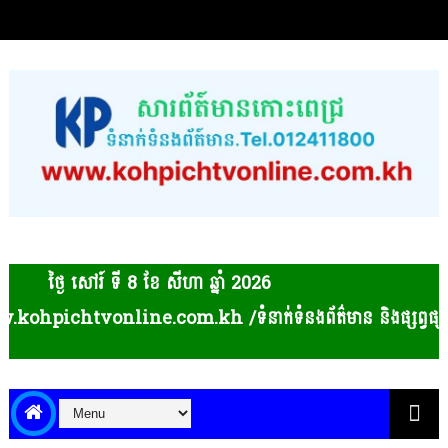
ថ្ងៃ សៅរ៍ ទី 8​ ខែ សីហា ឆ្នាំ 2026
ichtvonline.com.kh /ទំនាក់ទំនងព័ត៌មាន និងផ្សព្វផ្សាយពាណិជ