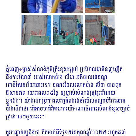
ភ្នំពេញ÷ម្ចាស់សំណង់ភូមិគ្រឹះខុសច្បាប់ ប្រហែលជាមិនញញើត
និងការណែនាំ របស់លោកប៉ាង លីដា អភិបាលរងខណ្ឌ
ពោធិ៍សែនជ័យនោះទេ? ខណះដែលលោកប៉ាង លីដា បានទុក
ឱសានវាទ រយះពេល១៥ថ្ងៃ ឲ្យម្ចាស់សំណង់ត្រូវរុះរើដោយ
ខ្លួនឯង។ យ៉ាងណាប្រជាពលរដ្ឋកំពុងរង់ចាំមើលកណ្ដាប់ដៃលោក
ប៉ាងលីដាថា តើអាចចាត់វិធានការយ៉ាងណាចំពោះសំណង់ខុសច្បាប់
ជ្រងោលៗមួយនេះ។
គួរបញ្ជាក់ឲ្យដឹងថា គិតចាប់ពីថ្ងៃ១៥ខែតុលាឆ្នាំ២០២៥ រហូតដល់