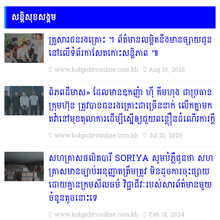
សន្តិសុខសង្គម
គ្រួសារ​ជន​រង​គ្រោះ​ ។​ ព័ត៌មានលម្អិតនឹងមានផ្សាយជូន
នៅលើទំព័រកាសែតកោះសន្តិភាព ៕​
www.kohpichtvonline.com.kh
Aug 10, 2025
ពិភពដីមាស» ដែលមានឧកញ៉ា ហ៊ី គីមហុង ជាប្រធាន
ក្រុមហ៊ុន ត្រូវបានជនរងគ្រោះជាច្រើននាក់ លើកគ្នាមក
តវ៉ានៅមុខតុលាការដើម្បីស្នើឲ្យជួយពន្លឿនដំណើរការក្ដី
www.kohpichtvonline.com.kh
Jul 21, 2025
សហគ្រាសផលិតបារី SORIYA សូមបំភ្លឺជូនថា សហ
គ្រាសមានច្បាប់អនុញ្ញាតត្រឹមត្រូវ មិនដូចការចុះផ្សាយ
ដោយគ្មានក្រមសីលធម៌ វិជ្ជាជីវៈរបស់សារព័ត៌មានមួយ
ចំនួនតូចនោះទេ
www.kohpichtvonline.com.kh
Feb 18, 2024