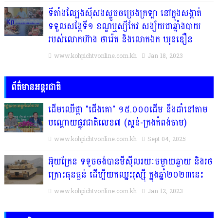
ទីតាំងល្បែងស៊ីសងស្ទូចចប្រេងក្រឡា នៅក្នុងសង្កាត់
ទទួលសង្កែទី១ ខណ្ឌឬស្សីកែវ សង្ស័យជាឆ្នាំងបាយ
របស់លោកហ៊ាង ថារ៉េត និងលោកឯក ឃុនឌឿន
www.kohpichtvonline.com.kh
Jan 18, 2023
ព័ត៌មានអន្តរជាតិ
ដើមឈើផ្កា "ជើងគោ" ១៥.០០០ដើម នឹងដាំនៅតាម
បណ្តោយផ្លូវជាតិលេខ៧ (ស្គន់-ក្រងកំពង់ចាម)
www.kohpichtvonline.com.kh
Sept 04, 2025
អ៊ុយក្រែន ទទូចចង់បានមីស៊ីលរយៈចម្ងាយឆ្ងាយ និងរថ
ក្រោះធុនធ្ងន់ ដើម្បីយកឈ្នះរុស្ស៉ី ក្នុងឆ្នាំ២០២៣នេះ
www.kohpichtvonline.com.kh
Jan 12, 2023