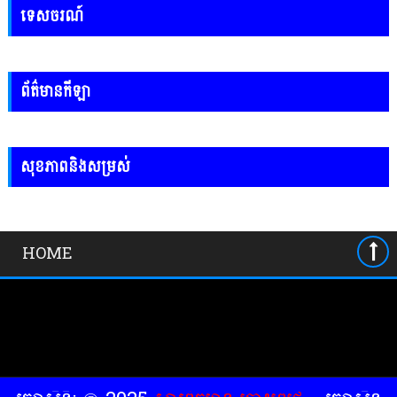
ទេសចរណ៍
ព័ត៌មានកីឡា
សុខភាពនិងសម្រស់
HOME