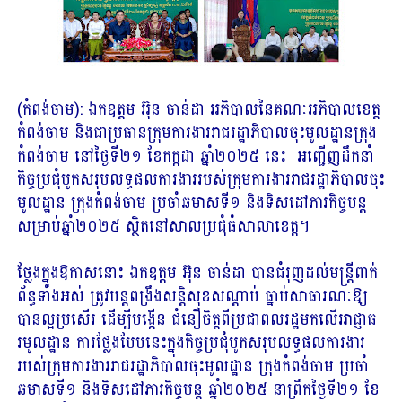
(កំពង់ចាម): ឯកឧត្តម អ៊ុន ចាន់ដា អភិបាលនៃគណៈអភិបាលខេត្ត
កំពង់ចាម និងជាប្រធានក្រុមការងាររាជរដ្ឋាភិបាលចុះមូលដ្ឋានក្រុង
កំពង់ចាម នៅថ្ងៃទី២១ ខែកក្កដា ឆ្នាំ២០២៥ នេះ អញ្ជើញដឹកនាំ
កិច្ចប្រជុំបូកសរុបលទ្ធផលការងាររបស់ក្រុមការងាររាជរដ្ឋាភិបាលចុះ
មូលដ្ឋាន ក្រុងកំពង់ចាម ប្រចាំឆមាសទី១ និងទិសដៅភារកិច្ចបន្ត
សម្រាប់ឆ្នាំ២០២៥ ស្ថិតនៅសាលប្រជុំធំសាលាខេត្ត។
ថ្លែងក្នុងឱកាសនោះ ឯកឧត្តម អ៊ុន ចាន់ដា បានជំរុញដល់មន្ត្រីពាក់
ព័ន្ធទាំងអស់ ត្រូវបន្តពង្រឹងសន្តិសុខសណ្តាប់ ធ្នាប់សាធារណៈឱ្យ
បានល្អប្រសើរ ដើម្បីបង្កើន ជំនឿចិត្តពីប្រជាពលរដ្ឋមកលើអាជ្ញាធ
រមូលដ្ឋាន ការថ្លែងបែបនេះក្នុងកិច្ចប្រជុំបូកសរុបលទ្ធផលការងារ
របស់ក្រុមការងាររាជរដ្ឋាភិបាលចុះមូលដ្ឋាន ក្រុងកំពង់ចាម ប្រចាំ
ឆមាសទី១ និងទិសដៅភារកិច្ចបន្ត ឆ្នាំ២០២៥ នាព្រឹកថ្ងៃទី២១ ខែ