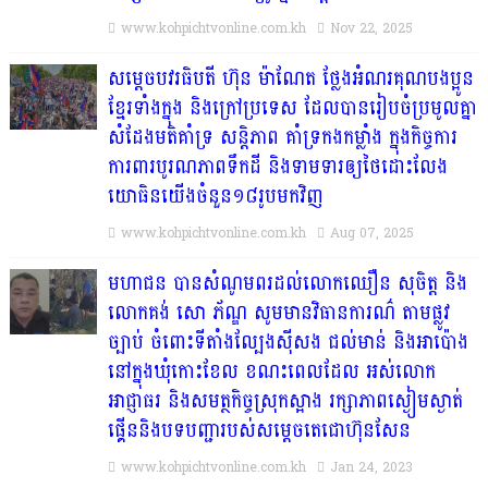
www.kohpichtvonline.com.kh
Nov 22, 2025
សម្តេចបវរធិបតី ហ៊ុន ម៉ាណែត ថ្លែងអំណរគុណបងប្អូន
ខ្មែរទាំងក្នុង និងក្រៅប្រទេស ដែលបានរៀបចំប្រមូលគ្នា
សំដែងមតិគាំទ្រ សន្តិភាព គាំទ្រកងកម្លាំង ក្នុងកិច្ចការ
ការពារបូរណភាពទឹកដី និងទាមទារឲ្យថៃដោះលែង
យោធិនយើងចំនួន១៨រូបមកវិញ
www.kohpichtvonline.com.kh
Aug 07, 2025
មហាជន បានសំណូមពរដល់លោកឈឿន សុចិត្ត និង
លោកគង់ សោ ភ័ណ្ឌ សូមមានវិធានការណ៌ តាមផ្លូវ
ច្បាប់ ចំពោះទីតាំងល្បែងស៊ីសង ជល់មាន់ និងអាប៉ោង
នៅក្នុងឃុំកោះខែល ខណះពេលដែល អស់លោក
អាជ្ញាធរ និងសមត្ថកិច្ចស្រុកស្អាង រក្សាភាពស្ងៀមស្ងាត់
ផ្គើននិងបទបញ្ជារបស់សម្តេចតេជោហ៊ុនសែន
www.kohpichtvonline.com.kh
Jan 24, 2023