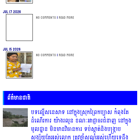
Jul 17 2026
No Comments
|
Read more
Jul 15 2026
No Comments
|
Read more
ព័ត៌មានជាតិ
បទល្មើសនេសាទ នៅក្នុងស្រុកព្រៃកប្បាស កំពុងតែ
ដំណើរការ យ៉ាងរលូន ខណៈអាជ្ញាធរជំនាញ នៅក្នុង
មូលដ្ឋាន មិនមានវិធានការ ទប់ស្កាត់និងបង្ក្រាប
សង្ស័យតែអស់លោក ត្រូវថ្នាំសណ្ដំអស់ហើយទេដឹង