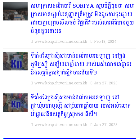
សហគ្រាសផលិតបារី SORIYA សូមបំភ្លឺជូនថា សហ
គ្រាសមានច្បាប់អនុញ្ញាតត្រឹមត្រូវ មិនដូចការចុះផ្សាយ
ដោយគ្មានក្រមសីលធម៌ វិជ្ជាជីវៈរបស់សារព័ត៌មានមួយ
ចំនួនតូចនោះទេ
www.kohpichtvonline.com.kh
Feb 18, 2024
ទីតាំងល្បែងស៊ីសងមាន់ជល់តាមអនឡាញ នៅក្នុង
ភូមិឬស្សី សង្ស័យជាឆ្នាំបាយ របស់អស់លោកអាជ្ញាធរ
និងសត្ថកិច្ចសង្កាត់ស្ទឹងមានជ័យទី២
www.kohpichtvonline.com.kh
Jan 27, 2023
ទីតាំងល្បែងស៊ីសងមាន់ជល់តាមអនឡាញ នៅ
ក្នុងឃុំមហាឬស្សី សង្ស័យជាឆ្នាំបាយ របស់អស់លោក
អាជ្ញាធរនិងសត្ថកិច្ចស្រុកគង ពិសី។
www.kohpichtvonline.com.kh
Jan 27, 2023