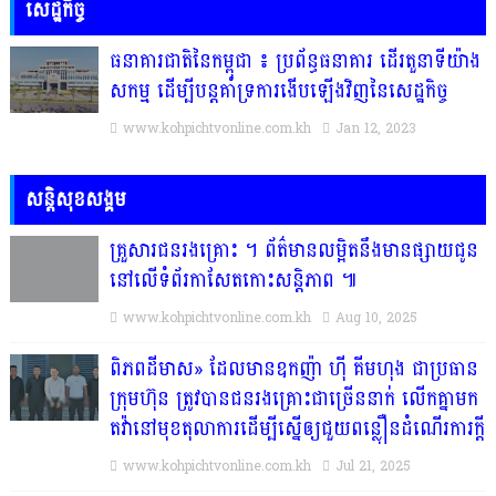
សេដ្ឋកិច្ច
ធនាគារជាតិនៃកម្ពុជា ៖ ប្រព័ន្ធធនាគារ ដើរតួនាទីយ៉ាង
សកម្ម ដើម្បីបន្តគាំទ្រការងើបឡើងវិញនៃសេដ្ឋកិច្ច
www.kohpichtvonline.com.kh
Jan 12, 2023
សន្តិសុខសង្គម
គ្រួសារ​ជន​រង​គ្រោះ​ ។​ ព័ត៌មានលម្អិតនឹងមានផ្សាយជូន
នៅលើទំព័រកាសែតកោះសន្តិភាព ៕​
www.kohpichtvonline.com.kh
Aug 10, 2025
ពិភពដីមាស» ដែលមានឧកញ៉ា ហ៊ី គីមហុង ជាប្រធាន
ក្រុមហ៊ុន ត្រូវបានជនរងគ្រោះជាច្រើននាក់ លើកគ្នាមក
តវ៉ានៅមុខតុលាការដើម្បីស្នើឲ្យជួយពន្លឿនដំណើរការក្ដី
www.kohpichtvonline.com.kh
Jul 21, 2025