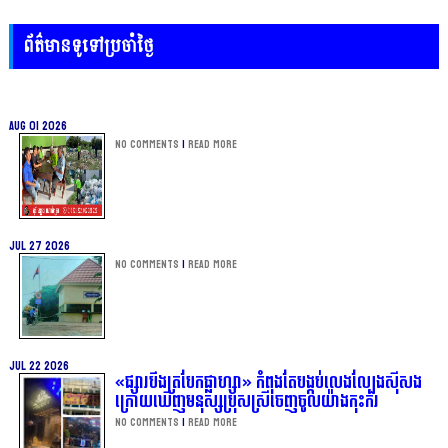
ព័ត៌មានទូទៅប្រចាំថ្ងៃ
Aug 01 2026
No Comments
|
Read more
Jul 27 2026
No Comments
|
Read more
Jul 22 2026
«ផ្សារបឹងត្របែកផ្លាហ្សា» កំពុងតែបង្កប់លេងល្បែងស៊ីសង
ក្រោយឃើញមនុស្សប្រុសស្រីចេញចូលយ៉ាងកុះករ
No Comments
|
Read more