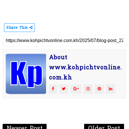
Share This
About
www.kohpichtvonline.
com.kh
Newer Post
Older Post