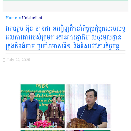
Home
Unlabelled
ឯកឧត្តម អ៊ុន ចាន់ដា អញ្ជើញដឹកនាំកិច្ចប្រជុំបូកសរុបលទ្ធ
ផលការងាររបស់ក្រុមការងាររាជរដ្ឋាភិបាលចុះមូលដ្ឋាន
ក្រុងកំពង់ចាម ប្រចាំឆមាសទី១ និងទិសដៅភារកិច្ចបន្ត
July 22, 2025