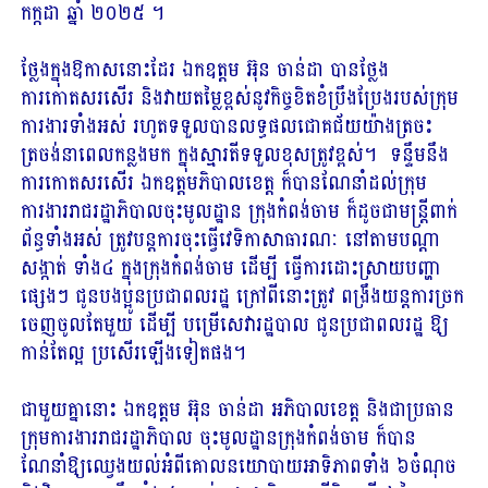
កក្កដា ឆ្នាំ ២០២៥ ។
ថ្លែងក្នុងឱកាសនោះដែរ ឯកឧត្តម អ៊ុន ចាន់ដា បានថ្លែង
ការកោតសរសេីរ និងវាយតម្លៃខ្ពស់នូវកិច្ចខិតខំប្រឹងប្រែងរបស់ក្រុម
ការងារទាំងអស់ រហូតទទួលបានលទ្ធផលជោគជ័យយ៉ាងត្រចះ
ត្រចង់នាពេលកន្លងមក ក្នុងស្មារតីទទួលខុសត្រូវខ្ពស់។ ទន្ទឹមនឹង
ការកោតសរសើរ ឯកឧត្តមភិបាលខេត្ត ក៏បានណែនាំដល់ក្រុម
ការងាររាជរដ្ឋាភិបាលចុះមូលដ្ឋាន ក្រុងកំពង់ចាម ក៏ដូចជាមន្ត្រីពាក់
ព័ន្ធទាំងអស់ ត្រូវបន្តការចុះធ្វើវេទិកាសាធារណៈ នៅតាមបណ្តា
សង្កាត់ ទាំង៤ ក្នុងក្រុងកំពង់ចាម​ ដើម្បី ធ្វើការដោះស្រាយបញ្ហា
ផ្សេងៗ ជូនបងប្អូនប្រជាពលរដ្ឋ ក្រៅពីនោះត្រូវ ពង្រឹងយន្តការច្រក
ចេញចូលតែមួយ ដើម្បី បម្រើសេវារដ្ឋបាល ជូនប្រជាពលរដ្ឋ ឱ្យ
កាន់តែល្អ ប្រសើរឡើងទៀតផង។
ជាមួយគ្នានោះ ឯកឧត្តម អ៊ុន ចាន់ដា អភិបាលខេត្ត និងជាប្រធាន
ក្រុមការងាររាជរដ្ឋាភិបាល ចុះមូលដ្ឋានក្រុងកំពង់ចាម ក៏បាន
ណែនាំឱ្យឈ្វេងយល់អំពីគោលនយោបាយអាទិភាពទាំង ៦ចំណុច