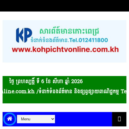
ថ្ងៃ ព្រហស្បត្ដិ៍ ទី 6​ ខែ សីហា ឆ្នាំ 2026
នាក់ទំនងព័ត៌មាន និងផ្សព្វផ្សាយពាណិជ្ជកម្ម Tel: 012411800 