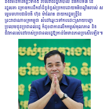
និងវិធានការគន្លឹះទាំង៥ របស់រាជរដ្ឋាភិបាល នីតិការទី៧ នៃ
រដ្ឋសភា ក្រោមការដឹកនាំដ៏ខ្ពង់ខ្ពស់ប្រកបដោយគតិបណ្ឌិតរបស់ ស
ម្តេចមហាបវរធិបតី ហ៊ុន ម៉ាណែត នាយករដ្ឋមន្ត្រីនៃ
ព្រះរាជាណាចក្រកម្ពុជា សំដៅឆ្ពោះទៅការដោះស្រាយបញ្ហា
ប្រឈមជូនប្រជាពលរដ្ឋ ក៏ដូចជាការលើកកម្ពស់គុណភាព និង
ជីវភាពរស់នៅរបស់ប្រជាពលរដ្ឋឱ្យកាន់តែមានភាពប្រសើរឡើង៕