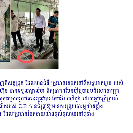
្ហាញពីសត្វជ្រូក ដែលមានជំងឺ ត្រូវបានគេថតនៅទីសត្តឃាតមួយ របស់
ុន បានទទួលស្គាល់ថា ពិតប្រាកដមែនប៉ុន្តែបានបដិសេធថាជ្រូក
មជម្រាបរូបថតនេះត្រូវបានចែករំលែកដំបូង ដោយអ្នកប្រើប្រាស់
បស់ C.P. បានជំរុញឱ្យមានការព្រួយបារម្ភយ៉ាងខ្លាំង
៊ុន ដែលត្រូវបានចែកចាយយ៉ាងទូលំទូលាយនៅទូទាំង