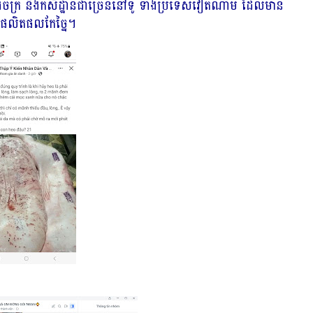
ចក្រ និងកសិដ្ឋានជាច្រើននៅទូ ទាំងប្រទេសវៀតណាម ដែលមាន
ិងផលិតផលកែច្នៃ។