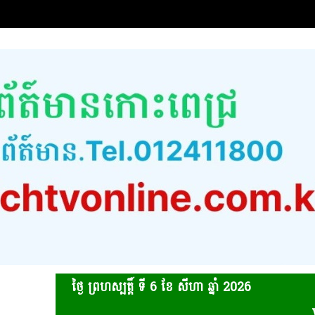
ថ្ងៃ ព្រហស្បត្ដិ៍ ទី 6​ ខែ សីហា ឆ្នាំ 2026
www.koh