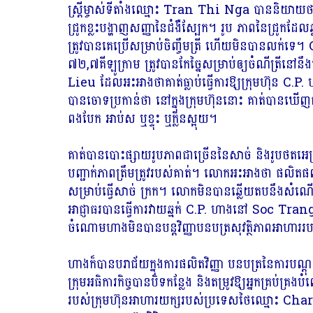
ស្ត្រីម្ចាស់ទីតាំងឈ្មោះ Tran Thi Nga បាននិយាយថា ក
ជ្រូកខ្លះបង្ហាញសញ្ញានៃជំងឺស្បែក។ រូប ភាពនៃជ្រូកដែលឆ្
ត្រូវ​បាន​គេ​ប្រើ​សម្រាប់​ចិញ្ចឹម​ត្រី ហើយ​មិន​បាន​លក់​ទេ
៧២,៧គីឡូក្រាម ត្រូវបានកែច្នៃសម្រាប់ឲ្យចំណីត្រី
Lieu ដែលអះអាងថា​គាត់​ធ្លាប់​ធ្វើ​ការ​ឱ្យក្រុមហ៊ុ
បានចោទប្រកាន់ថា នៅក្នុងក្រុមហ៊ុននោះ គាត់បានឃើញ
ពងបែក អាប់ស ឬខ្ទុះ ឬក្លិនស្អុយ។
គាត់បានបោះផ្សាយរូបភាពជាច្រើននៃសាច់ និងរូបថតអេក្រង់
បញ្ជាក់ភាពត្រឹមត្រូវរបស់គាត់។ លោក​អះអាង​ថា ផលិតផល​ដែល​ម
សម្រាប់​ធ្វើ​សាច់ ក្រក។ លោក​មិន​បាន​ឆ្លើយ​តប​នឹង​ស
អាជ្ញាធរបានធ្វើការវាយឆ្មក់ C.P. ហាងនៅ Soc Trang ប៉ុ
ចំណោម​ហាង​មិន​បាន​បន្ត​វិញ្ញាបនបត្រ​សុវត្ថិភាព​អាហារ​របស់
ហាងក៏បានបរាជ័យក្នុងការផលិតវិញ្ញា បនបត្រនៃការបណ្តុ
ក្រុមអធិការកិច្ចបានបិទកន្លែង និងតម្រូវឱ្យអ្នកគ្រប់គ្រង
របស់ក្រុមហ៊ុនអាហារយក្សរបស់ប្រទេសថៃឈ្មោះ Ch