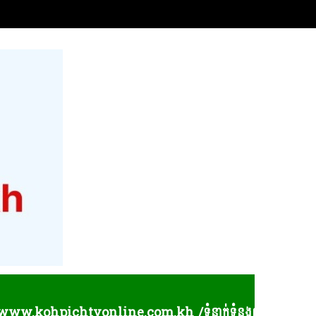
pichtvonline.com.kh /ទំនាក់ទំនងព័ត៌មាន និងផ្សព្វផ្សាយពាណិ