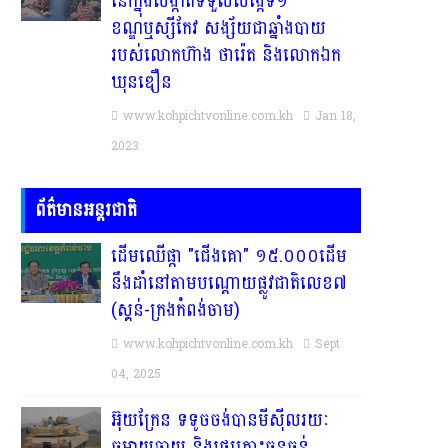
នៅក្នុងសង្កាត់ទទួលសង្កែទី១
ខណ្ឌឬស្សីកែវ សង្ស័យជាឆ្នាំងបាយ
របស់លោកហ៊ាង ថារ៉េត និងលោកឯក
ឃុនឌឿន
www.kohpichtvonline.com.kh
Jan 18,
2023
ព័ត៌មានអន្តរជាតិ
ដើមឈើផ្កា "ជើងគោ" ១៥.០០០ដើម
នឹងដាំនៅតាមបណ្តោយផ្លូវជាតិលេខ៧
(ស្គន់-ក្រងកំពង់ចាម)
www.kohpichtvonline.com.kh
Sept
04, 2025
អ៊ុយក្រែន ទទូចចង់បានមីស៊ីលរយៈ
ចម្ងាយឆ្ងាយ និងរថក្រោះធុនធ្ងន់