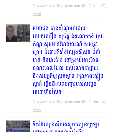
www.kohpichtvonline.com.kh
Aug 07,
2025
មហាជន បានសំណូមពរដល់
លោកឈឿន សុចិត្ត និងលោកគង់ សោ
ភ័ណ្ឌ សូមមានវិធានការណ៌ តាមផ្លូវ
ច្បាប់ ចំពោះទីតាំងល្បែងស៊ីសង ជល់
មាន់ និងអាប៉ោង នៅក្នុងឃុំកោះខែល
ខណះពេលដែល អស់លោកអាជ្ញាធរ
និងសមត្ថកិច្ចស្រុកស្អាង រក្សាភាពស្ងៀម
ស្ងាត់ ផ្គើននិងបទបញ្ជារបស់សម្តេច
តេជោហ៊ុនសែន
www.kohpichtvonline.com.kh
Jan 24,
2023
ទីតាំងល្បែងស៊ីសងស្ទូចចប្រេងក្រឡា