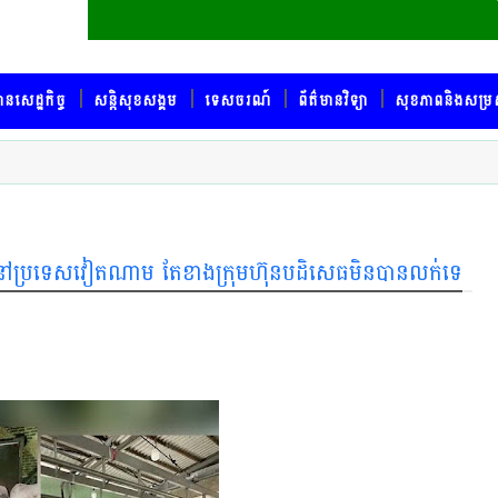
ានសេដ្ឋកិច្ច
សន្តិសុខសង្គម
ទេសចរណ៍
ព័ត៌មានវិទ្យា
សុខភាពនិងសម្រ
នCPនៅប្រទេសវៀតណាម តែខាងក្រុមហ៊ុនបដិសេធមិនបានលក់ទេ