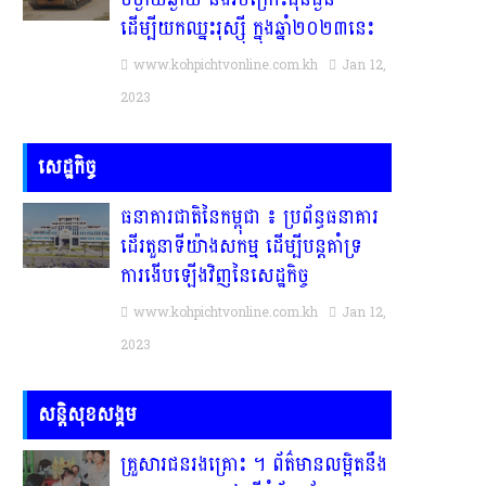
ដើម្បីយកឈ្នះរុស្ស៉ី ក្នុងឆ្នាំ២០២៣នេះ
www.kohpichtvonline.com.kh
Jan 12,
2023
សេដ្ឋកិច្ច
ធនាគារជាតិនៃកម្ពុជា ៖ ប្រព័ន្ធធនាគារ
ដើរតួនាទីយ៉ាងសកម្ម ដើម្បីបន្តគាំទ្រ
ការងើបឡើងវិញនៃសេដ្ឋកិច្ច
www.kohpichtvonline.com.kh
Jan 12,
2023
សន្តិសុខសង្គម
គ្រួសារ​ជន​រង​គ្រោះ​ ។​ ព័ត៌មានលម្អិតនឹង