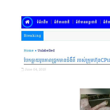
ទំព័រដើម
ព័ត៌មានជាតិ
ព័ត៌មានអន្តរជាតិ
ព័ត៌ម
Breaking
Home
Unlabelled
បែកធ្លាយរូបភាពជ្រូកមានជំងឺពី របស់ក្រុមហ៊ុ
June 04, 2025