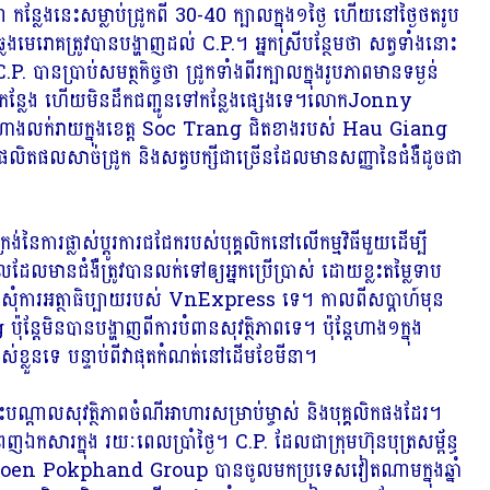
ន្លែងនេះសម្លាប់ជ្រូកពី 30-40 ក្បាលក្នុង១ថ្ងៃ ហើយនៅថ្ងៃថតរូប
លងមេរោគត្រូវបានបង្ហាញដល់ C.P.។ អ្នកស្រីបន្ថែម​ថា សត្វ​ទាំង​នោះ​
។ C.P. បានប្រាប់សមត្ថកិច្ចថា ជ្រូកទាំងពីរក្បាលក្នុងរូបភាពមានទម្ងន់
នៅនឹងកន្លែង ហើយមិនដឹកជញ្ជូនទៅកន្លែងផ្សេងទេ។លោកJonny
ន C.P. ហាងលក់រាយក្នុងខេត្ត Soc Trang ជិតខាងរបស់ Hau Giang
ផលិតផលសាច់ជ្រូក និងសត្វបក្សីជាច្រើនដែលមានសញ្ញានៃជំងឺដូចជា
នៃការផ្លាស់ប្តូរការជជែករបស់បុគ្គលិកនៅលើកម្មវិធីមួយដើម្បី
ាន​ជំងឺ​ត្រូវ​បាន​លក់​ទៅ​ឲ្យ​អ្នក​ប្រើប្រាស់ ដោយ​ខ្លះ​តម្លៃ​ទាប​
ំណើ​សុំ​ការ​អត្ថាធិប្បាយ​របស់ VnExpress ទេ។ កាលពីសប្តាហ៍មុន
ន្តែមិនបានបង្ហាញពីការបំពានសុវត្ថិភាពទេ។ ប៉ុន្តែ​ហាង១ក្នុង​
​ខ្លួន​ទេ បន្ទាប់​ពី​វា​ផុត​កំណត់​នៅ​ដើម​ខែ​មីនា។
ះបណ្តាលសុវត្ថិភាពចំណីអាហារសម្រាប់ម្ចាស់ និងបុគ្គលិកផងដែរ។
បំពេញឯកសារក្នុង រយៈពេលប្រាំថ្ងៃ។ C.P. ដែលជាក្រុមហ៊ុនបុត្រសម្ព័ន្ធ
aroen Pokphand Group បានចូលមកប្រទេសវៀតណាមក្នុងឆ្នាំ