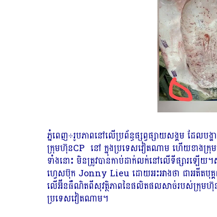
ភ្នំពេញ÷រូបភាពនៅលើប្រព័ន្ធផ្សព្វផ្សាយសង្គម ដែលបង
ក្រុមហ៊ុនCP នៅ ក្នុងប្រទេសវៀតណាម ហើយខាងក្រុមហ៊
ទាំងនោះ មិនត្រូវបានកាប់ដាក់លក់នៅលើទីផ្សារឡើយ។សូ
ហ្វេសប៊ុក Jonny Lieu ដោយអះអាងថា ជាអតីតបុគ្គលិករ
លើអ៊ីនធឺណិតពីសុវត្ថិភាពនៃផលិតផលសាច់របស់ក្រុមហ
ប្រទេសវៀតណាម។