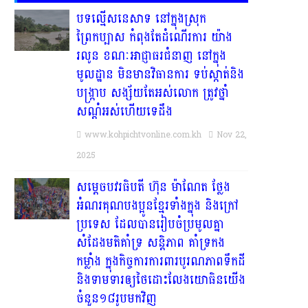
បទល្មើសនេសាទ នៅក្នុងស្រុក
ព្រៃកប្បាស កំពុងតែដំណើរការ យ៉ាង
រលូន ខណៈអាជ្ញាធរជំនាញ នៅក្នុង
មូលដ្ឋាន មិនមានវិធានការ ទប់ស្កាត់និង
បង្ក្រាប សង្ស័យតែអស់លោក ត្រូវថ្នាំ
សណ្ដំអស់ហើយទេដឹង
www.kohpichtvonline.com.kh
Nov 22,
2025
សម្តេចបវរធិបតី ហ៊ុន ម៉ាណែត ថ្លែង
អំណរគុណបងប្អូនខ្មែរទាំងក្នុង និងក្រៅ
ប្រទេស ដែលបានរៀបចំប្រមូលគ្នា
សំដែងមតិគាំទ្រ សន្តិភាព គាំទ្រកង
កម្លាំង ក្នុងកិច្ចការការពារបូរណភាពទឹកដី
និងទាមទារឲ្យថៃដោះលែងយោធិនយើង
ចំនួន១៨រូបមកវិញ