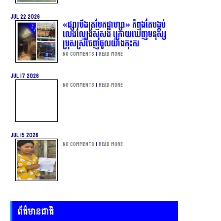
Jul 22 2026
«ផ្សារបឹងត្របែកផ្លាហ្សា» កំពុងតែបង្កប់
លេងល្បែងស៊ីសង ក្រោយឃើញមនុស្ស
ប្រុសស្រីចេញចូលយ៉ាងកុះករ
No Comments
|
Read more
Jul 17 2026
No Comments
|
Read more
Jul 15 2026
No Comments
|
Read more
ព័ត៌មានជាតិ