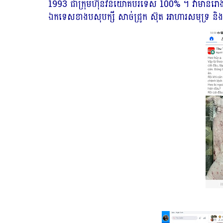
1993 ជាក្រុមហ៊ុនវិនិយោគបរទេស 100% ។ វាមានរោង
ឯកទេសខាងបសុបក្សី សាច់ជ្រូក ស៊ុត អាហារសមុទ្រ ន