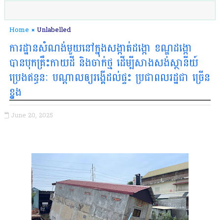
Home
Unlabelled
ការដ្ឋានសំណង់មួយនៅក្នុងសង្កាត់ដង្កោ ខណ្ឌដង្កោ
បានបុកគ្រឹះកាយដី និងចាក់ថ្ម ដើម្បី​សាងសង់​ស្ថានីយ៍​
ប្រេងឥន្ធនៈ បណ្ដាល​ឲ្យ​រង្គើ​ដល់​ផ្ទះ​ ប្រជាពលរដ្ឋជា ច្រើន​
ខ្ខ្នង
June 20, 2025