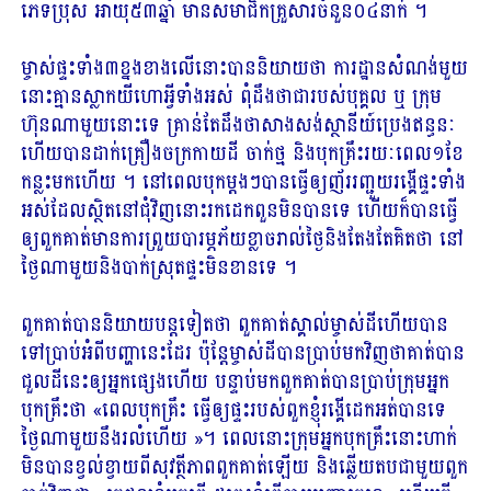
ភេទ​ប្រុស អាយុ​៥៣​ឆ្នាំ មាន​សមាជិកគ្រួសារ​ចំនួន​០៤​នាក់ ។
ម្ចាស់ផ្ទះ​ទាំង៣ខ្នងខាងលើ​នោះ​បាន​និយាយ​ថា ការដ្ឋាន​សំណង់​មួយ​
នោះ​គ្មាន​ស្លាក​យីហោ​អ្វី​ទាំងអស់ ពុំ​ដឹង​ថា​ជា​របស់​បុគ្គល ឬ ក្រុម
ហ៊ុន​ណាមួយ​នោះ​ទេ គ្រាន់តែ​ដឹង​ថា​សាងសង់​ស្ថានីយ៍​ប្រេងឥន្ធនៈ
ហើយ​បាន​ដាក់​គ្រឿងចក្រ​កាយ​ដី ចាក់​ថ្ម និង​បុក​គ្រឹះ​រយៈពេល​១​ខែ​
កន្លះ​មក​ហើយ ។ នៅ​ពេល​បុក​ម្ដង​ៗ​បាន​ធ្វើ​ឲ្យ​ញ័រ​រញ្ជួយ​រង្គើ​ផ្ទះ​ទាំង
អស់​ដែល​ស្ថិត​នៅ​ជុំវិញ​នោះ​រក​ដេក​ពួន​មិន​បាន​ទេ ហើយ​ក៏​បាន​ធ្វើ​
ឲ្យ​ពួក​គាត់​មានការ​ព្រួយបារម្ភ​ភ័យ​ខ្លាច​រាល់ថ្ងៃ​និង​តែងតែ​គិត​ថា នៅ​
ថ្ងៃ​ណាមួយ​និង​បាក់​ស្រុត​ផ្ទះ​មិន​ខាន​ទេ ។
ពួក​គាត់​បាន​និយាយ​បន្ត​ទៀត​ថា ពួក​គាត់​ស្គាល់​ម្ចាស់​ដី​ហើយ​បាន​
ទៅ​ប្រាប់​អំពី​បញ្ហា​នេះ​ដែរ ប៉ុន្តែ​ម្ចាស់​ដី​បាន​ប្រាប់​មក​វិញ​ថា​គាត់​បាន​
ជួល​ដី​នេះ​ឲ្យ​អ្នក​ផ្សេង​ហើយ បន្ទាប់​មក​ពួក​គាត់​បាន​ប្រាប់​ក្រុម​អ្នក​
បុក​គ្រឹះ​ថា «​ពេល​បុក​គ្រឹះ ធ្វើ​ឲ្យ​ផ្ទះ​របស់​ពួក​ខ្ញុំ​រង្គើ​ដេក​អត់​បាន​ទេ
ថ្ងៃ​ណាមួយ​នឹងរ​លំហើយ »​។ ពេល​នោះ​ក្រុម​អ្នក​បុក​គ្រឹះ​នោះ​ហាក់​
មិន​បាន​ខ្វល់ខ្វាយ​ពី​សុ​វ​ត្ថី​ភាព​ពួក​គាត់​ឡើយ និង​ឆ្លើយ​តប​ជាមួយ​ពួក​