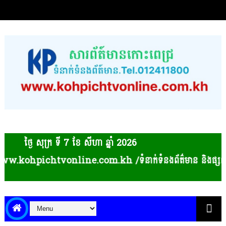
ថ្ងៃ សុក្រ ទី 7​ ខែ សីហា ឆ្នាំ 2026
line.com.kh /ទំនាក់ទំនងព័ត៌មាន និងផ្សព្វផ្សាយពាណិជ្ជកម្ម 