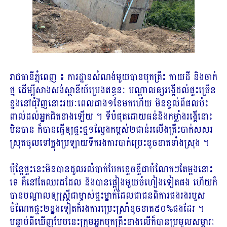
រាជធានីភ្នំពេញ ​៖ ការដ្ឋាន​សំណង់​មួយ​បាន​បុក​គ្រឹះ កាយ​ដី និង​ចាក់​
ថ្ម ដើម្បី​សាងសង់​ស្ថានីយ៍​ប្រេងឥន្ធនៈ បណ្ដាល​ឲ្យ​រង្គើ​ដល់​ផ្ទះ​ច្រើន​
ខ្នង​នៅ​ជុំវិញ​នោះ​រយៈពេល​ជាង​១​ខែ​មក​ហើយ មិន​ខ្វល់​ពី​ផល​ប៉ះ
ពាល់​ដល់​អ្នក​ជិតខាង​ឡើយ ។ ទីបំផុត​ដោយ​ធន់​និង​កម្លាំង​រង្គើ​នោះ​
មិន​បាន ក៏​បាន​ធ្វើ​ឲ្យ​ផ្ទះថ្ម​១​ល្វែង​កម្ពស់​២​ជាន់​រលើង​គ្រឹះ​បាក់​សសរ​
ស្រុត​ចូល​ទៅ​ក្នុង​ប្រឡាយ​ទឹក​រង​ការ​បាក់​ប្រេះ​ខូចខាត​ទាំងស្រុង ។
ប៉ុន្តែ​ផ្ទះ​នេះ​មិន​បាន​ដួល​រលំ​បាក់បែក​ខ្ទេចខ្ទី​ជា​បំណែក​ៗ​តែ​ម្ដងនោះ​
ទេ គឺ​នៅ​តែ​ឈរ​ដដែល និង​បាន​ផ្អៀង​មួយ​ចំហៀង​ទៀត​ផង ហើយ​ក៏​
បាន​បណ្ដាល​ឲ្យ​ស្ត្រី​ជា​ម្ចាស់ផ្ទះ​ម្នាក់​ដែល​ជា​ជន​ពិការ​ផង​រង​របួស
ចំណែក​ផ្ទះ​២​ខ្នង​ទៀត​ក៏​រង​ការ​ប្រេះស្រាំ​ខូចខាត​៥០%​ផង​ដែរ ។
បន្ទាប់​ពី​ឃើញ​បែប​នេះ​ក្រុម​អ្នក​បុក​គ្រឹះ​ខាងលើ​ក៏​បាន​ប្រមូល​សម្ភារៈ​