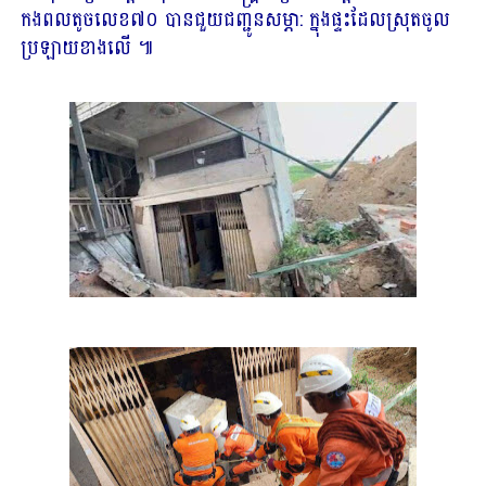
កងពលតូច​លេខ​៧០ បាន​ជួយ​ជញ្ជូន​សម្ភា​: ក្នុងផ្ទះ​ដែល​ស្រុត​ចូល​
ប្រឡាយ​ខាងលើ ៕