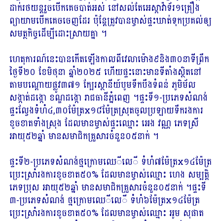
ដាក់​រថយន្ត​រួច​បើក​គេច​បាត់​អស់ នៅ​សល់​តែ​អេ​ស្កា​វ៉ា​ទ័​រ​១​គ្រឿង
ព្យាយាម​បើក​គេច​ចេញ​ដែរ ប៉ុន្តែ​ត្រូវ​បាន​ម្ចាស់ផ្ទះ​ឃាត់​ទុក​ប្រគល់​ឲ្យ​
សមត្ថកិច្ច​ដើម្បី​ដោះស្រាយ​គ្នា ។
ហេតុការណ៍​នេះ​បាន​កើតឡើង​កាលពី​វេលា​ម៉ោង​៩​និង​៣០​នាទី​ព្រឹក​
ថ្ងៃ​ទី​២០ ខែមិថុនា ឆ្នាំ​២០២៥ ហើយ​ផ្ទះ​នោះ​មាន​ទីតាំង​ស្ថិត​នៅ​
តាម​បណ្តោយ​ផ្លូវ​៣៧១ ក្បែរ​ស្ថានីយ៍​បូមទឹក​បឹង​ទំពន់ ភូមិ​ម័​ល
សង្កាត់​ដង្កោ ខណ្ឌដង្កោ រាជធានី​ភ្នំពេញ ។ផ្ទះ​ទី​១-ប្រភេទ​សំណង់
ផ្ទះ​ល្វែងទំហំ​៤,៣០​ម៉ែត្រ​x១៨​ម៉ែត្រ​ស្រុត​ចូល​ប្រឡាយ​ទឹក​រង​ការ​
ខូចខាត​ទាំងស្រុង ដែល​មាន​ម្ចាស់ផ្ទះ​ឈ្មោះ អេ​ង វណ្ណ ភេទ​ស្រី
អាយុ​៥២​ឆ្នាំ មាន​សមាជិកគ្រួសារ​ចំនួន​០៥​នាក់ ។
ផ្ទះ​ទី​២-ប្រភេទ​សំណង់​ថ្ម​ក្រោម​ឈេ​ី​លេ​ី ទំហំ​៧​ម៉ែត្រ​x១៤​ម៉ែត្រ
ប្រេះស្រាំ​រង​ការ​ខូចខាត​៥០% ដែល​មាន​ម្ចាស់ឈ្មោះ ហេង សម្បត្តិ
ភេទ​ប្រុស អាយុ​៥២​ឆ្នាំ មាន​សមាជិកគ្រួសារ​ចំនួន​០៥​នាក់ ។ផ្ទះ​ទី​
៣-ប្រភេទ​សំណង់ ថ្ម​ក្រោម​ឈេ​ី​លេ​ី ទំហំ​៦​ម៉ែត្រ​x១៤​ម៉ែត្រ
ប្រេះស្រាំ​រង​ការ​ខូចខាត​៥០% ដែល​មាន​ម្ចាស់​ឈ្មោះ អូ​ម សុ​ផាត