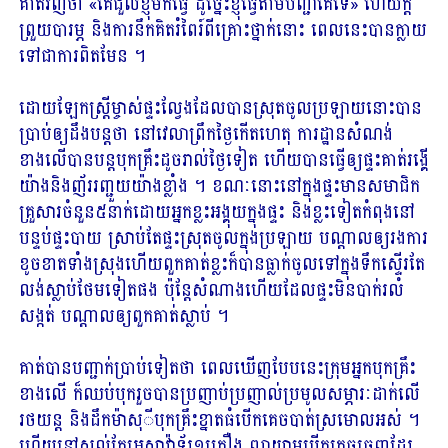
គាត់​វិញ​ថា «​គេ​ជួល​ខ្ញុំ​មក​ធ្វើ ដូច្នេះ​ខ្ញុំ​ធ្វើ​តាម​បញ្ជា​គេ​ទេ​» ហើយ​ក្ដី​
ព្រួយបារម្ភ និង​ការ​នឹកគិត​រំ​ពៃរ៍​ពី​គ្រោះថ្នាក់​នោះ ពេល​នេះ​បាន​ក្លាយ
ទៅជា​ការ​ពិតមែន ។
ដោយឡែក​ស្ត្រី​ម្ចាស់​ផ្ទះល្វែង​ដែល​បាន​ស្រុត​ចូល​ប្រឡាយ​នោះ​បាន​
ប្រាប់​ឲ្យ​ដឹង​បន្ត​ថា នៅ​វេលា​ព្រឹក​ថ្ងៃ​កើតហេតុ​ ការដ្ឋាន​សំណង់​
ខាងលើ​បាន​បន្ត​បុក​គ្រឹះ​ដូច​រាល់ថ្ងៃ​ទៀត ហើយ​បាន​ធ្វើ​ឲ្យ​ផ្ទះ​គាត់​រង្គើ​
យ៉ាង​និង​ញ័រ​រញ្ជួយ​យ៉ាង​ខ្លាំង ។ ខណៈនោះ​នៅ​ក្នុងផ្ទះ​មាន​សមាជិក
គ្រួសារ​ចំនួន​៥​នាក់​ដោយ​អ្នកខ្លះ​អង្គុយ​ក្នុងផ្ទះ និង​ខ្លះ​ទៀត​កំពុង​នៅ​
បន្ទប់​ផ្ទះបាយ ស្រាប់តែ​ផ្ទះ​ស្រុត​ចូល​ក្នុង​ប្រឡាយ បណ្ដាល​ឲ្យ​រង​ការ​
ខូចខាត​ទាំងស្រុង​ហើយ​ពួក​គាត់​ខ្លះ​ក៏​បាន​ធ្លាក់​ចូល​ទៅ​ក្នុង​ទឹក​ស្ទើរតែ​
លង់​ស្លាប់​ថែម​ទៀត​ផង ប៉ុន្តែ​សំណាង​ហើយ​ដែល​ផ្ទះ​មិន​បាក់​រលំ​
សង្កត់ បណ្ដាល​ឲ្យ​ពួក​គាត់​ស្លាប់ ។
គាត់​បាន​បញ្ជាក់​ប្រាប់​ទៀត​ថា ពេល​ឃើញ​បែប​នេះ​ក្រុម​អ្នក​បុក​គ្រឹះ​
ខាងលើ ក៏​ឈប់​បុក​រួច​បាន​ប្រញាប់ប្រញាល់​ប្រមូល​សម្ភារៈ​ដាក់​លើ​
រថយន្ត និង​ដឹក​ម៉ា​សុ​ី​បុក​គ្រឹះ​ខ្នាត​ធំ​បើក​គេច​បាត់​ស្រមោល​អស់ ។
ហើយ​នៅ​សល់​តែ​អេ​ស្កា​វ៉ា​ទ័​រ​១​គ្រឿង ព្យាយាម​បើក​គេច​ចេញ​ដែរ