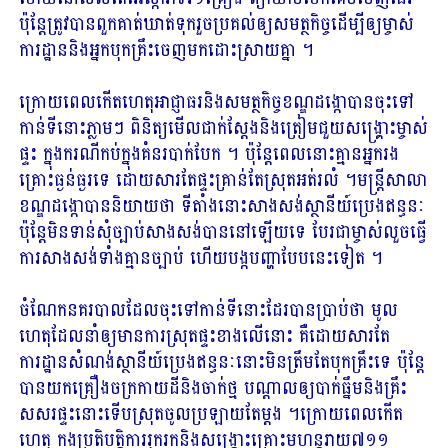
ប៉ុន្តែ​ត្រូវ​បាន​ពួក​គាត់​ឃាត់​ទុក​រួច​ប្រគល់​ឲ្យ​សមត្ថកិច្ច​ដើម្បី​ឲ្យ​ម្ចាស់​
ការដ្ឋាន​និង​អ្នក​បុក​គ្រឹះ​ចេញ​មក​ដោះស្រាយ​គ្នា ។
ក្រោយ​ពេល​កើតហេតុ​អាជ្ញាធរ​និង​សមត្ថកិច្ច​ខណ្ឌដង្កោ​បាន​ចុះ​ទៅ​
កាន់​ទីនោះ​ភ្លាម​ៗ ពិនិត្យ​មើល​ជាក់ស្ដែង​និង​ត្រៀម​ជួយ​សង្គ្រោះ​ម្ចាស់
ផ្ទះ ក្នុង​ករណី​កប់​ក្នុង​គំនរ​បាក់បែក ។ ប៉ុន្តែ​ពេល​នោះ​គ្មាន​អ្នក​រង​
គ្រោះ​ធ្ងន់ធ្ងរ​ទេ ដោយសារ​តែ​ផ្ទះ​គ្រាន់តែ​ស្រុត​អត់​រលំ ។មន្ត្រី​សាលា​
ខណ្ឌដង្កោ​បាន​និយាយ​ថា ទីតាំង​នោះ​សាងសង់​ស្ថានីយ៍​ប្រេងឥន្ធនៈ
ប៉ុន្តែ​មិន​ទាន់​សុំ​ច្បាប់​សាងសង់​បាន​នៅឡើយ​ទេ បែរជា​ម្ចាស់​លួច​ធ្វើ
ការ​សាងសង់​ទាំង​គ្មាន​ច្បាប់ ហើយ​បង្ក​បញ្ហា​បែប​នេះ​ទៀត ។
ចំណែក​នគរបាល​ដែល​ចុះ​ទៅ​កាន់​ទីនោះ​ដែរ​បាន​ប្រាប់​ថា មូល
ហេតុ​ដែល​នាំ​ឲ្យ​មានការ​ស្រុត​ផ្ទះ​ខាងលើ​នោះ គឺ​ដោយសារ​តែ​
ការដ្ឋាន​សំណង់​ស្ថានីយ៍​ប្រេងឥន្ធនៈ​នោះ​មិន​ត្រឹមតែ​បុក​គ្រឹះ​ទេ ប៉ុន្តែ​
បាន​យក​គ្រឿងចក្រកាយ​ដី​និង​ចាក់​ថ្ម បណ្តាល​ឲ្យ​បាក់​ធ្នឹម​និង​គ្រឹះ​
សសរផ្ទះ​នោះ​ទើប​ស្រុត​ចូល​ប្រឡាយ​តែ​ម្ដង ។ក្រោយពេលកើត
ហេតុ កង​ប្រតិបត្តិការ​រុករក​និង​សង្គ្រោះ​គ្រោះ​មហន្តរាយ​៧១១