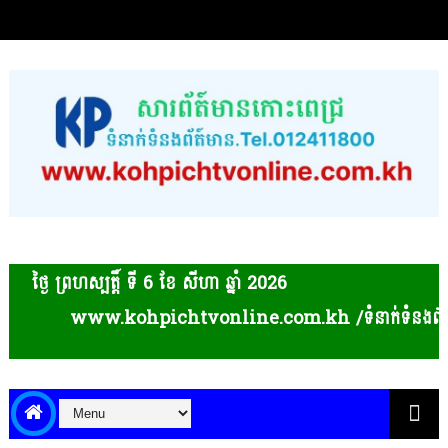
ថ្ងៃ ព្រហស្បត្ដិ៍ ទី 6​ ខែ សីហា ឆ្នាំ 2026
hpichtvonline.com.kh /ទំនាក់ទំនងព័ត៌មាន និងផ្សព្វផ្សាយពាណ