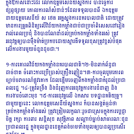
ក្នុងឱកាសនោះដែរ លោកឧត្តមសេនីយ៍ស្នងការ បានធ្វើការ
ផ្សព្វផ្សាយ គោលការណ៍សំខាន់ៗដែលទទួលបានពី ឯកឧត្តម
នាយឧត្តមសេនីយ៍ ស ថេត អគ្គស្នងការនគរបាលជាតិ ដោយត្រូវ
មានការត្រួតពិនិត្យលើវិន័យកងកម្លាំងជាប់ជាប្រចាំពិសេសនៅរៀង
រាល់ពេលប្រជុំ និងបានណែនាំដល់គ្រប់កងកម្លាំងទាំងអស់ ត្រូវ
អនុវត្តឲ្យបានម៉ឺងម៉ាត់ប្រកបដោយស្មារតីទទួលខុសត្រូវខ្ពស់បំផុត
លើការងារមួយចំនួនដូចជា:។
១-ការគោរពវិន័យកងកម្លាំងនគរបាលជាតិ។២-មិនពាក់ព័ន្ធជា
ដាច់ខាត ចំពោះការប្រើប្រាស់គ្រឿងញៀន។៣-ការចូលរួមគោរព
ច្បាប់ចរាចរណ៍ផ្លូវគោក ដែលផ្ដើមចេញពីកងកម្លាំងជាគំរូដល់ប្រជា
ពលរដ្ឋ ។៤-ត្រូវពង្រឹង និងជំរុញការអនុវត្តការងារជំនាញ និង
ការងារចំពោះមុខ ។៥-ការអនុវត្តលើ ឯកសារ បទដ្ឋានគតិយុត្ត។
ជាមួយគ្នានេះ លោកឧត្តមសេនីយ៍ស្នងការ ក៏បានសង្កត់ធ្ងន់ថា
គ្រប់កងកម្លាំងទាំងអស់ ត្រូវត្រៀមលក្ខណៈរួចជាស្រេចក្នុងការប្ដេជ្ញា
ចិត្ត រក្សា ការពារ សន្តិសុខ សុវត្ថិភាព សណ្តាប់ធ្នាប់សាធារណៈជូន
ប្រជាពលរដ្ឋ ក្នុងមូលដ្ឋានខេត្តកំពង់ចាមទាំងមូលឲ្យបានល្អប្រសើរ