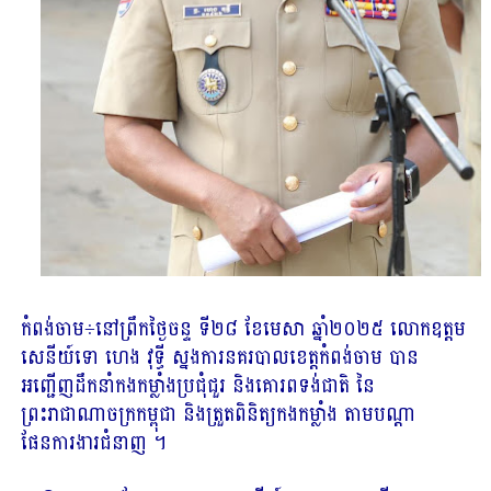
កំពង់ចាម÷នៅព្រឹកថ្ងៃចន្ទ ទី២៨ ខែមេសា ឆ្នាំ២០២៥ លោកឧត្តម
សេនីយ៍ទោ ហេង វុទ្ធី ស្នងការនគរបាលខេត្តកំពង់ចាម បាន
អញ្ជេីញដឹកនាំកងកម្លាំងប្រជុំជួរ និងគោរពទង់ជាតិ នៃ
ព្រះរាជាណាចក្រកម្ពុជា​ និងត្រួតពិនិត្យកងកម្លាំង តាមបណ្ដា
ផែនការងារជំនាញ ។