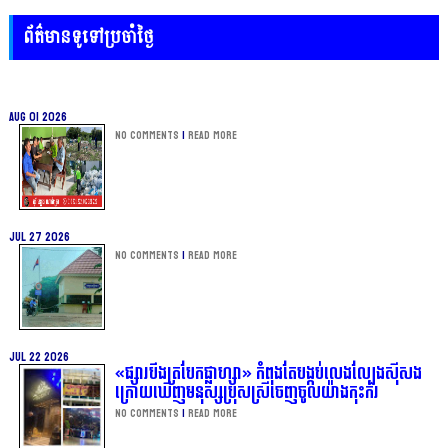
ព័ត៌មានទូទៅប្រចាំថ្ងៃ
Aug 01 2026
No Comments
|
Read more
Jul 27 2026
No Comments
|
Read more
Jul 22 2026
«ផ្សារបឹងត្របែកផ្លាហ្សា» កំពុងតែបង្កប់លេងល្បែងស៊ីសង
ក្រោយឃើញមនុស្សប្រុសស្រីចេញចូលយ៉ាងកុះករ
No Comments
|
Read more