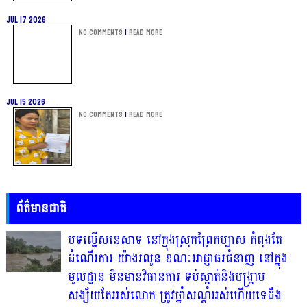
Jul 17 2026
No Comments
|
Read more
Jul 15 2026
No Comments
|
Read more
ព័ត៌មានជាតិ
បទល្មើសនេសាទ នៅក្នុងស្រុកព្រៃកប្បាស កំពុងតែ
ដំណើរការ យ៉ាងរលូន ខណៈអាជ្ញាធរជំនាញ នៅក្នុង
មូលដ្ឋាន មិនមានវិធានការ ទប់ស្កាត់និងបង្ក្រាប
សង្ស័យតែអស់លោក ត្រូវថ្នាំសណ្ដំអស់ហើយទេដឹង