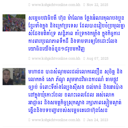
www.kohpichtvonline.com.kh
Nov 22, 2025
សម្តេចបវរធិបតី ហ៊ុន ម៉ាណែត ថ្លែងអំណរគុណបងប្អូន
ខ្មែរទាំងក្នុង និងក្រៅប្រទេស ដែលបានរៀបចំប្រមូលគ្នា
សំដែងមតិគាំទ្រ សន្តិភាព គាំទ្រកងកម្លាំង ក្នុងកិច្ចការ
ការពារបូរណភាពទឹកដី និងទាមទារឲ្យថៃដោះលែង
យោធិនយើងចំនួន១៨រូបមកវិញ
www.kohpichtvonline.com.kh
Aug 07, 2025
មហាជន បានសំណូមពរដល់លោកឈឿន សុចិត្ត និង
លោកគង់ សោ ភ័ណ្ឌ សូមមានវិធានការណ៌ តាមផ្លូវ
ច្បាប់ ចំពោះទីតាំងល្បែងស៊ីសង ជល់មាន់ និងអាប៉ោង
នៅក្នុងឃុំកោះខែល ខណះពេលដែល អស់លោក
អាជ្ញាធរ និងសមត្ថកិច្ចស្រុកស្អាង រក្សាភាពស្ងៀមស្ងាត់
ផ្គើននិងបទបញ្ជារបស់សម្តេចតេជោហ៊ុនសែន
www.kohpichtvonline.com.kh
Jan 24, 2023