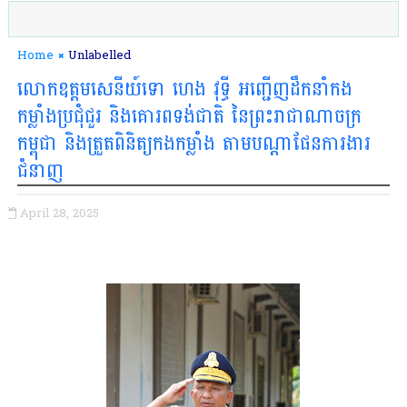
Home
Unlabelled
លោកឧត្តមសេនីយ៍ទោ ហេង វុទ្ធី អញ្ជេីញដឹកនាំកង
កម្លាំងប្រជុំជួរ និងគោរពទង់ជាតិ នៃព្រះរាជាណាចក្រ
កម្ពុជា​ និងត្រួតពិនិត្យកងកម្លាំង តាមបណ្ដាផែនការងារ
ជំនាញ
April 28, 2025