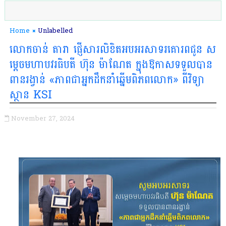
Home
Unlabelled
លោកចាន់ តារា ផ្ញើសារលិខិតអបអរសាទរគោរពជូន ស
ម្តេចមហាបវរធិបតី ហ៊ុន ម៉ាណែត ក្នុងឱកាសទទួលបាន
ពានរង្វាន់ «ភាពជាអ្នកដឹកនាំឆ្នើមពិភពលោក» ពីវិទ្យា
ស្ថាន KSI
November 27, 2024