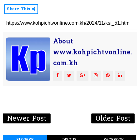
Share This
About
www.kohpichtvonline.
com.kh
Newer Post
Older Post
BLOGGER
DISQUS
FACEBOOK