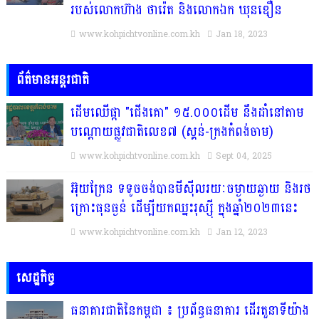
របស់លោកហ៊ាង ថារ៉េត និងលោកឯក ឃុនឌឿន
www.kohpichtvonline.com.kh
Jan 18, 2023
ព័ត៌មានអន្តរជាតិ
ដើមឈើផ្កា "ជើងគោ" ១៥.០០០ដើម នឹងដាំនៅតាម
បណ្តោយផ្លូវជាតិលេខ៧ (ស្គន់-ក្រងកំពង់ចាម)
www.kohpichtvonline.com.kh
Sept 04, 2025
អ៊ុយក្រែន ទទូចចង់បានមីស៊ីលរយៈចម្ងាយឆ្ងាយ និងរថ
ក្រោះធុនធ្ងន់ ដើម្បីយកឈ្នះរុស្ស៉ី ក្នុងឆ្នាំ២០២៣នេះ
www.kohpichtvonline.com.kh
Jan 12, 2023
សេដ្ឋកិច្ច
ធនាគារជាតិនៃកម្ពុជា ៖ ប្រព័ន្ធធនាគារ ដើរតួនាទីយ៉ាង