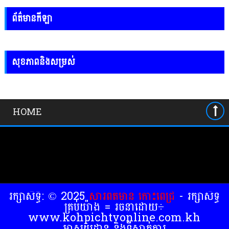
ព័ត៌មានកីឡា
សុខភាពនិងសម្រស់
HOME
រក្សាសិទ្ធិ: © 2025
សារព័ត៍មាន កោះពេជ្រ
- រក្សាសិទ្ធ
គ្រប់យ៉ាង = រចនាដោយ÷
www.kohpichtvonline.com.kh
អាសយដ្ឋាន និងទីស្នាក់ការ