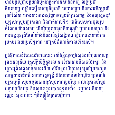
បានបន្តប្តេជ្ញាចិត្តយ៉ាងមុតមាំក្នុងការកសាងនីតិរដ្ឋ លទ្ធិប្រជា
ធិបតេយ្យ ពង្រឹងខឿនសេដ្ឋកិច្ចជាតិ សេវាសង្គម និងការអភិវឌ្ឍលើ
គ្រប់វិស័យ តាមរយៈការអនុវត្តតាមស្មារតីបុរេសកម្ម និងមុតស្រួចនូវ
យុទ្ធសាស្ត្របញ្ចកោណ ដំណាក់កាលទី១ ជាពិសេសការចូលរួម
ចំណែកយ៉ាងសកម្ម ដើម្បីបុព្វហេតុជាតិមាតុភូមិ ប្រជាជនកម្ពុជា និង
ការបន្តពូនជ្រំថែទាំយ៉ាងដិតដល់នូវសន្តិភាព ស្ថិរភាពនយោបាយ
ប្រកបដោយប្រសិទ្ធភាព នៅគ្រប់ដំណាក់កាលទាំងអស់។
ក្នុងឱកាសដ៏វិសេសវិសាលនេះ យើងខ្ញុំសូមបួងសួងដល់គុណបុណ្យ
ព្រះរតនត្រ័យ វត្ថុស័ក្តិសិទ្ធិក្នុងលោក ទេវតាតាមបីបាច់ថែរក្សា និង
ប្រោះព្រំសព្ទសាធុការពរជ័យ សិរីមង្គល វិបុលសុខគ្រប់ប្រការជូន
សម្តេចបវរធិបតី នាយករដ្ឋមន្ត្រី និងលោកជំទាវបណ្ឌិត ព្រមទាំង
បុត្រាបុត្រី សូមទទួលបាននូវសុខភាពល្អបរិបូរ ពលានុភាពមាំមួន
ជន្មាយុយឺនយូរ និងសូមទទួលបានពុទ្ធពរទាំង ៤ប្រការ គឺអាយុ
វណ្ណៈ សុខៈពលៈ កុំបីឃ្លៀងឃ្លាតឡើយ៕