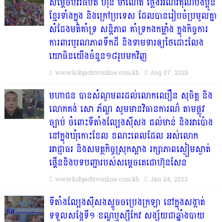
សម្តេចបវរធិបតី ហ៊ុន ម៉ាណែត ថ្លែងអំណរគុណបងប្អូន
ខ្មែរទាំងក្នុង និងក្រៅប្រទេស ដែលបានរៀបចំប្រមូលគ្នា
សំដែងមតិគាំទ្រ សន្តិភាព គាំទ្រកងកម្លាំង ក្នុងកិច្ចការ
ការពារបូរណភាពទឹកដី និងទាមទារឲ្យថៃដោះលែង
យោធិនយើងចំនួន១៨រូបមកវិញ
www.kohpichtvonline.com.kh
Aug 07, 2025
មហាជន បានសំណូមពរដល់លោកឈឿន សុចិត្ត និង
លោកគង់ សោ ភ័ណ្ឌ សូមមានវិធានការណ៌ តាមផ្លូវ
ច្បាប់ ចំពោះទីតាំងល្បែងស៊ីសង ជល់មាន់ និងអាប៉ោង
នៅក្នុងឃុំកោះខែល ខណះពេលដែល អស់លោក
អាជ្ញាធរ និងសមត្ថកិច្ចស្រុកស្អាង រក្សាភាពស្ងៀមស្ងាត់
ផ្គើននិងបទបញ្ជារបស់សម្តេចតេជោហ៊ុនសែន
www.kohpichtvonline.com.kh
Jan 24, 2023
ទីតាំងល្បែងស៊ីសងស្ទូចចប្រេងក្រឡា នៅក្នុងសង្កាត់
ទទួលសង្កែទី១ ខណ្ឌឬស្សីកែវ សង្ស័យជាឆ្នាំងបាយ