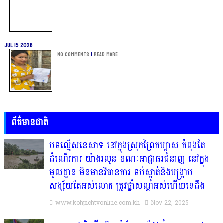
Jul 15 2026
No Comments
|
Read more
ព័ត៌មានជាតិ
បទល្មើសនេសាទ នៅក្នុងស្រុកព្រៃកប្បាស កំពុងតែ
ដំណើរការ យ៉ាងរលូន ខណៈអាជ្ញាធរជំនាញ នៅក្នុង
មូលដ្ឋាន មិនមានវិធានការ ទប់ស្កាត់និងបង្ក្រាប
សង្ស័យតែអស់លោក ត្រូវថ្នាំសណ្ដំអស់ហើយទេដឹង
www.kohpichtvonline.com.kh
Nov 22, 2025