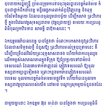
ឧបនាយករដ្ឋមន្ត្រី ប្រធានក្រុមការងារចុះមូលដ្ឋានខេត្តកំពង់ចាម ក៏
ដូចជាថ្នាក់ដឹកនាំខេត្ត មន្ទីរអង្គភាពពាក់ព័ន្ធជុំវិញខេត្ត និងពុទ្ធ
បរិស័ទជិតឆ្ងាយ ដែលបានចូលរួមជាបច្ច័យ ដើម្បីកសាង ព្រះវិហារ
ថ្មី ក្នុងបរិវេណវត្តសុទស្សនារាម (វត្តជ្រោយថ្ម) តាមរយៈការប្រារព្ធ
ពិធីបុណ្យកឋិនទាន សាមគ្គី នាឱកាសនេះ ។
ឯកឧត្តមអភិបាលខេត្ត បានថ្លែងថា ចំពោះការកសាងនូវព្រះវិហារ
ដែលជាសមិទ្ធផលថ្មី ជំនួសឱ្យ ព្រះវិហារចាស់ទ្រុឌទ្រោមនេះ គឺ
ដើម្បីបម្រើដល់វិស័យព្រះពុទ្ធសាសនាផង ហើយក៏ជាការចូលរួម
លើកកម្ពស់សោភណភាពក្នុងទីក្រុង ឱ្យប្រែក្លាយទៅជាតំបន់
ទេសចរណ៍ ដែលអាចទាក់ទាញដល់ ភ្ញៀវទេសចរណ៍ ឱ្យចូល
ទស្សនាកម្សាន្តទៀតផង ព្រោះកន្លងមកមានភ្ញៀវទេសចរណ៍
បរទេស ចូលមកខេត្តកំពង់ចាមតាមផ្លូវទឹក ហើយក៏បានចូលមក
ទស្សនាវត្តបូរាណរបស់យើង នៅតាម បណ្តាស្រុកមួយចំនួនផងដែរ
។
ជាមួយគ្នានោះ ឯកឧត្តម អ៊ុន ចាន់ដា បានថ្លែងថា ការប្រារព្ធពិធី