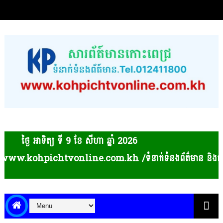
ថ្ងៃ អាទិត្យ ទី 9​ ខែ សីហា ឆ្នាំ 2026
online.com.kh /ទំនាក់ទំនងព័ត៌មាន និងផ្សព្វផ្សាយពាណិជ្ជកម្