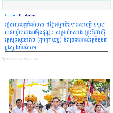
Home
Unlabelled
រដ្ឋបាលខេត្តកំពង់ចាម ដង្ហែអង្គកឋិនទានសាមគ្គី ទទួល
បានបច្ច័យជាង៧ម៉ឺនដុល្លារ សម្រាប់កសាង ព្រះវិហារថ្មី
វត្តសុទស្សនារាម (វត្តជ្រោយថ្ម) និងប្រគេនដល់វត្តចំនួន៣
ក្នុងក្រុងកំពង់ចាម
November 02, 2024