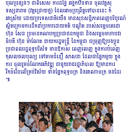
បុណ្យផ្សេងៗ ជាពិសេស ការដង្ហែ អង្គកឋិនទាន ចូលវត្តសុ
ទស្សនារាម (វត្តជ្រោយថ្ម) ដែលអាចប្រព្រឹត្តទៅបាននេះ ក៏
អាស្រ័យ ដោយប្រទេសជាតិយើង មានសុខសន្តិភាពពេញបរិបូរណ៍
ស្ថិតក្រោមការដឹកនាំប្រកបដោយគតិ បណ្ឌិត របស់សម្តេចតេជោ
ហ៊ុន សែន ប្រធានគណបក្សប្រជាជនកម្ពុជា និងសម្តេចមហាបវរ
ធិបតី ហ៊ុន ម៉ាណែត នាយករដ្ឋមន្ត្រី នៃកម្ពុជា ជម្រុញឱ្យបងប្អូន
ប្រជាពលរដ្ឋពុទ្ធបរិស័ទ មានឱកាស ពេញលេញ ក្នុងការបំពេញ
កុសលផលបុណ្យ ទៅតាមជំនឿ សាសនា ដែលជាផ្នែកមួយ ក្នុង
ការ ចូលរួមចំណែកអភិវឌ្ឍ ជាមួយរាជរដ្ឋាភិបាល ឱ្យមានការ
រីកចំរើនលើគ្រប់វិស័យ ទាំងផ្នែកពុទ្ធចក្រ និងអាណាចក្រ ផងដែរ
៕