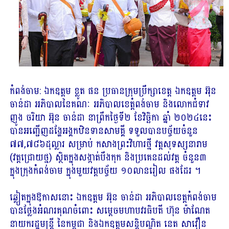
កំពង់ចាម: ឯកឧត្តម ខ្លូត ផន ប្រធានក្រុមប្រឹក្សាខេត្ត ឯកឧត្តម អ៊ុន
ចាន់ដា អភិបាលនៃគណៈ អភិបាលខេត្តំពង់ចាម និងលោកជំទាវ
ញូង ចរិយា អ៊ុន ចាន់ដា នាព្រឹកថ្ងៃទី២ ខែវិច្ឆិកា ឆ្នាំ ២០២៤នេះ
បានអញ្ជើញដង្ហែអង្គកឋិនទានសាមគ្គី ទទួលបានបច្ច័យចំនួន
៧៧,៧៨៦ដុល្លារ សម្រាប់ កសាងព្រះវិហារថ្មី វត្តសុទស្សនារាម
(វត្តជ្រោយថ្ម) ស្ថិតក្នុងសង្កាត់បឹងកុក និងប្រគេនដល់វត្ត ចំនួន៣
ក្នុងក្រុងកំពង់ចាម ក្នុងមួយវត្តបច្ច័យ ១០លានរៀល ផងដែរ ។
ឆ្លៀតក្នុងឱកាសនោះ ឯកឧត្តម អ៊ុន ចាន់ដា អភិបាលខេត្តកំពង់ចាម
បានថ្លែងអំណរគុណចំពោះ សម្តេចមហាបវរធិបតី ហ៊ុន ម៉ាណែត
នាយករដ្ឋមន្ត្រី នៃកម្ពុជា និងឯកឧត្តមសន្តិបណ្ឌិត នេត សាវឿន