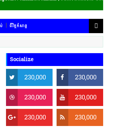
ស់
ជីវិត្តកំសាន្ត
Socialize
230,000
230,000
230,000
230,000
230,000
230,000