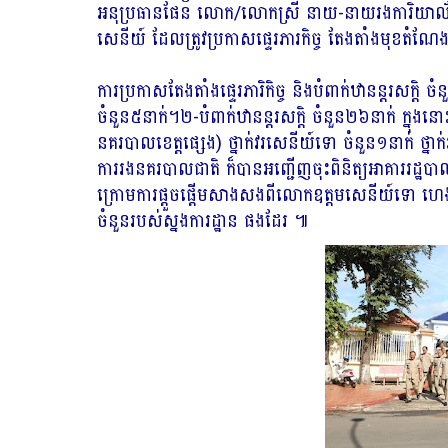
អនុប្រធានផែន លោក/លោកស្រី នាយ-នាយរងការិយាល័
សេនីយ៍ ដែលត្រូវប្រកាសផ្ទេរភារកិច្ច តែងតាំងមុខតំណែង
ការប្រកាសតែងតាំងផ្ទេរភារិកិច្ច និងបំពាក់ឋានន្តរសក្តិ
ចំនួន៥នាក់។២-បំពាក់ឋានន្តរសក្តិ ចំនួន២៦នាក់ ក្នុងនោ
នគរបាលខេត្តផ្សេង) ថ្នាក់វរសេនីយ៍ទោ ចំនួន១នាក់ ថ្នា
ការរងនគរបាលជាតិ ក៏បានអញ្ជើញចុះពិនិត្យអាគាររដ្
ក្រោមការផ្ដួចផ្ដើមសាងសងពីលោកឧត្តមសេនីយ៍ទោ ហេង វុទ
ចំនួនរបស់ស្នងការដ្ឋាន ផងដែរ ៕