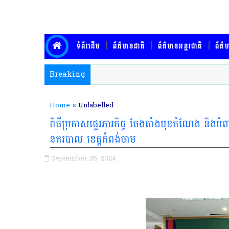
ទំព័រដើម
ព័ត៌មានជាតិ
ព័ត៌មានអន្តរជាតិ
ព័ត៌ម
Breaking
Home
Unlabelled
ពិធីប្រកាសផ្ទេរភារកិច្ច តែងតាំងមុខតំណែង និងបំ
នគរបាល ខេត្ដកំពង់ចាម
September 26, 2024