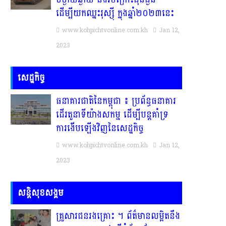
ដើម្បីយកឈ្នះរុស្ស៉ី ក្នុងឆ្នាំ២០២៣នេះ
www.kohpichtvonline.com.kh
Jan 12,
2023
សេដ្ឋកិច្ច
ធនាគារជាតិនៃកម្ពុជា ៖ ប្រព័ន្ធធនាគារ
ដើរតួនាទីយ៉ាងសកម្ម ដើម្បីបន្តគាំទ្រ
ការងើបឡើងវិញនៃសេដ្ឋកិច្ច
www.kohpichtvonline.com.kh
Jan 12,
2023
សន្តិសុខសង្គម
គ្រួសារ​ជន​រង​គ្រោះ​ ។​ ព័ត៌មានលម្អិតនឹង