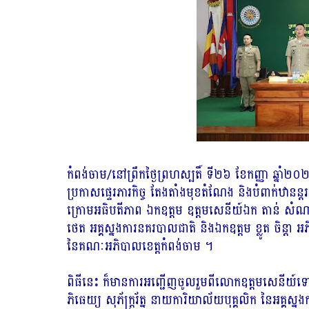
កំពង់ចាម/នៅព្រឹកថ្ងៃព្រហស្បតិ៍ ទី២៦ ខែកញ្ញា ឆ្នាំ
ប្រកាសផ្ទេរភារកិច្ច តែងតាំងមុខតំណែង និងបំពាក់ឋានន
ក្រោមអធិបតីភាព ឯកឧត្ដម ឧត្ដមសេនីយ៍ឯក តាន់ សំណាង
ថេត អគ្គស្នងការនគរបាលជាតិ និងឯកឧត្តម ខ្លូត ចិន្តា អ
នៃគណៈអភិបាលខេត្តកំពង់ចាម ។
ពិធីនេះ ក៏មានការអញ្ជើញចូលរួមពីលោកឧត្តមសេនីយ៍ទោ
ភិធេយ្យ សុភ័ក្រ្តរ័ត្ន នាយការិយាល័យបុគ្គលិក នៃអគ្