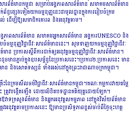
វៈសារព័ត៌មានកម្ពុជា សម្រាប់អង្គភាពសារព័ត៌មាន សមាគមសារព័ត៌មាន
ក់ព័ន្ធផ្សេងទៀតយកធម្មនុញ្ញនេះជាមូលដ្ឋានក្នុងការរៀបចំក្រម
ទាល់ ដើម្បីឱ្យសមាជិកគោរព និងអនុវត្តតាម។
 អង្គភាពសារព័ត៌មាន សមាគមអ្នកសារព័ត៌មាន អង្គការUNESCO និង
ំធម្មនុញ្ញវិជ្ជាជីវៈសារព័ត៌មាននេះ។ សូមទាញយកធម្មនុញ្ញវិជ្ជាជីវៈ
្រកាសស្តីពីការដាក់ឲ្យអនុវត្តធម្មនុញ្ញវិជ្ជាជីវៈសារព័ត៌មាន។
័ត៌មានដូចមានភ្ជាប់ក្នុងឧបសម្ព័ន្ធនៃប្រកាសនេះ។ប្រការ២.ប្រកាសនេះ មាន
័ត៌មាន និងសោតទស្សន៍ ទាំងអស់នៅក្នុងព្រះរាជាណាចក្រកម្ពុជា។
គ្រឹះនៃក្រមសីលធម៌វិជ្ជាជីវៈសារព័ត៌មានកម្ពុជា។គណៈកម្មការវាយតម្លៃ
ាននេះ ត្រូវបង្កើតឡើង ដោយលិខិតបទដ្ឋានគតិយុត្តដោយឡែក។
មឱវាទក្រសួងព័ត៌មាន និងអ្នកអនុវត្តសកម្មភាព នៅក្នុងវិស័យព័ត៌មាន
វអនុវត្តតាមប្រកាសនេះ ឱ្យមានប្រសិទ្ធភាពខ្ពស់ចាប់ពីថ្ងៃចុះហត្ថ