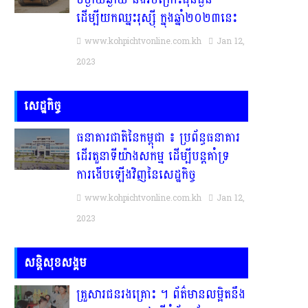
ដើម្បីយកឈ្នះរុស្ស៉ី ក្នុងឆ្នាំ២០២៣នេះ
www.kohpichtvonline.com.kh
Jan 12,
2023
សេដ្ឋកិច្ច
ធនាគារជាតិនៃកម្ពុជា ៖ ប្រព័ន្ធធនាគារ
ដើរតួនាទីយ៉ាងសកម្ម ដើម្បីបន្តគាំទ្រ
ការងើបឡើងវិញនៃសេដ្ឋកិច្ច
www.kohpichtvonline.com.kh
Jan 12,
2023
សន្តិសុខសង្គម
គ្រួសារ​ជន​រង​គ្រោះ​ ។​ ព័ត៌មានលម្អិតនឹង