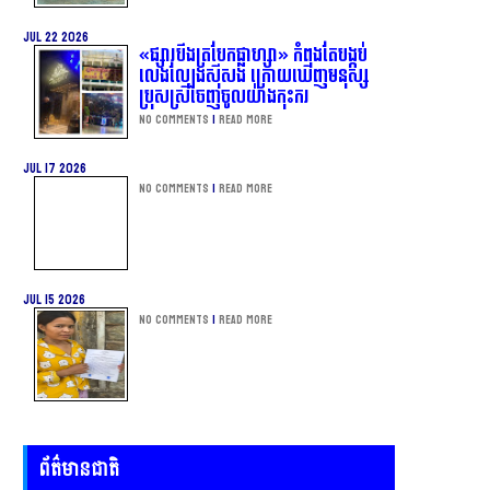
Jul 22 2026
«ផ្សារបឹងត្របែកផ្លាហ្សា» កំពុងតែបង្កប់
លេងល្បែងស៊ីសង ក្រោយឃើញមនុស្ស
ប្រុសស្រីចេញចូលយ៉ាងកុះករ
No Comments
|
Read more
Jul 17 2026
No Comments
|
Read more
Jul 15 2026
No Comments
|
Read more
ព័ត៌មានជាតិ