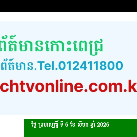
ថ្ងៃ ព្រហស្បត្ដិ៍ ទី 6​ ខែ សីហា ឆ្នាំ 2026
www.k