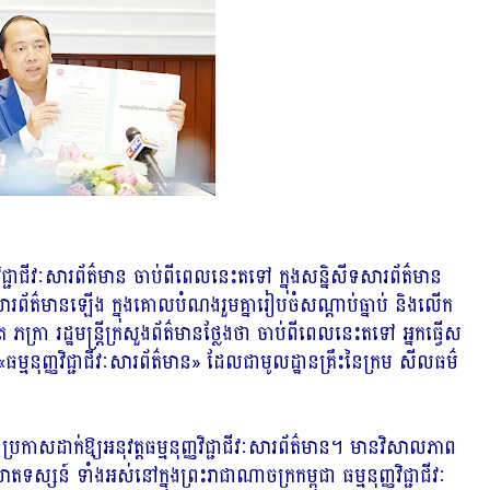
្ញវិជ្ជាជីវៈសារព័ត៌មាន ចាប់ពីពេលនេះតទៅ ក្នុងសន្និសីទសារព័ត៌មាន
ៈសារព័ត៌មានឡើង ក្នុងគោលបំណងរួមគ្នារៀបចំសណ្តាប់ធ្នាប់ និងលើក
 ភក្រា រដ្ឋមន្រ្តីក្រសួងព័ត៌មានថ្លែងថា ចាប់ពីពេលនេះតទៅ អ្នកធ្វើស
ម្មនុញ្ញវិជ្ជាជីវៈសារព័ត៌មាន» ដែលជាមូលដ្ឋានគ្រឹះនៃក្រម សីលធម៌
រកាសដាក់ឱ្យអនុវត្តធម្មនុញ្ញវិជ្ជាជីវៈសារព័ត៌មាន។ មានវិសាលភាព
តទស្សន៍ ទាំងអស់នៅក្នុងព្រះរាជាណាចក្រកម្ពុជា ធម្មនុញ្ញវិជ្ជាជីវៈ