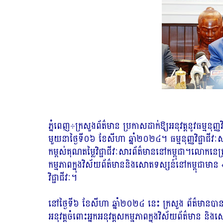
ភ្នំពេញ÷ក្រសួងព័ត៌មាន ប្រកាសដាក់ឱ្យអនុវត្តនូវធម្មនុញ
មួយនាថ្ងៃទី០៦ ខែសីហា ឆ្នាំ២០២៤។ ធម្មនុញ្ញវិជ្ជាជីវ
កម្ពស់គុណតម្លៃវិជ្ជាជីវៈសារព័ត៌មាននៅកម្ពុជា។លោកនេត្រ
កម្មភាពក្នុងវិស័យព័ត៌មាននិងសោតទស្សន៍នៅកម្ពុជាមាន «ធ
វិជ្ជាជីវៈ។
នៅថ្ងៃទី៦ ខែសីហា ឆ្នាំ២០២៤ នេះ ក្រសួង ព័ត៌មានបានប្
អនុវត្តចំពោះអ្នកអនុវត្តសកម្មភាពក្នុងវិស័យព័ត៌មាន និងសោ