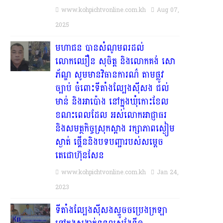
www.kohpichtvonline.com.kh
Aug 07,
2025
មហាជន បានសំណូមពរដល់
លោកឈឿន សុចិត្ត និងលោកគង់ សោ
ភ័ណ្ឌ សូមមានវិធានការណ៌ តាមផ្លូវ
ច្បាប់ ចំពោះទីតាំងល្បែងស៊ីសង ជល់
មាន់ និងអាប៉ោង នៅក្នុងឃុំកោះខែល
ខណះពេលដែល អស់លោកអាជ្ញាធរ
និងសមត្ថកិច្ចស្រុកស្អាង រក្សាភាពស្ងៀម
ស្ងាត់ ផ្គើននិងបទបញ្ជារបស់សម្តេច
តេជោហ៊ុនសែន
www.kohpichtvonline.com.kh
Jan 24,
2023
ទីតាំងល្បែងស៊ីសងស្ទូចចប្រេងក្រឡា