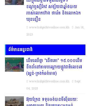
នៅក្នុងសង្កាត់ទទួលសង្កែទី១
ខណ្ឌឬស្សីកែវ សង្ស័យជាឆ្នាំងបាយ
របស់លោកហ៊ាង ថារ៉េត និងលោកឯក
ឃុនឌឿន
www.kohpichtvonline.com.kh
Jan 18,
2023
ព័ត៌មានអន្តរជាតិ
ដើមឈើផ្កា "ជើងគោ" ១៥.០០០ដើម
នឹងដាំនៅតាមបណ្តោយផ្លូវជាតិលេខ៧
(ស្គន់-ក្រងកំពង់ចាម)
www.kohpichtvonline.com.kh
Sept
04, 2025
អ៊ុយក្រែន ទទូចចង់បានមីស៊ីលរយៈ
ចម្ងាយឆ្ងាយ និងរថក្រោះធុនធ្ងន់