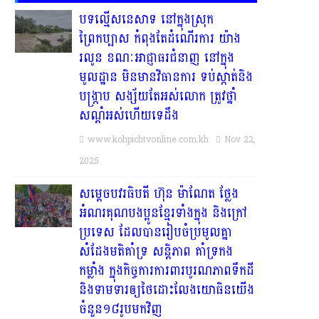
បទល្មើសនេសាទ នៅក្នុងស្រុក
ព្រៃកប្បាស កំពុងតែដំណើរការ យ៉ាង
រលូន ខណៈអាជ្ញាធរជំនាញ នៅក្នុង
មូលដ្ឋាន មិនមានវិធានការ ទប់ស្កាត់និង
បង្ក្រាប សង្ស័យតែអស់លោក ត្រូវថ្នាំ
សណ្ដំអស់ហើយទេដឹង
www.kohpichtvonline.com.kh
Nov 22,
2025
សម្តេចបវរធិបតី ហ៊ុន ម៉ាណែត ថ្លែង
អំណរគុណបងប្អូនខ្មែរទាំងក្នុង និងក្រៅ
ប្រទេស ដែលបានរៀបចំប្រមូលគ្នា
សំដែងមតិគាំទ្រ សន្តិភាព គាំទ្រកង
កម្លាំង ក្នុងកិច្ចការការពារបូរណភាពទឹកដី
និងទាមទារឲ្យថៃដោះលែងយោធិនយើង
ចំនួន១៨រូបមកវិញ