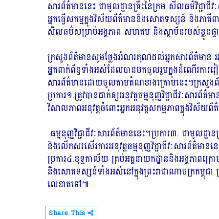
សារព័ត៌មាននេះ ជាមូលដ្ឋានគ្រឹះនៃក្រម សីលធម៌វិជ្ជាជី
អ្នកធ្វើសកម្មក្នុងវិស័យព័ត៌មាននិងសោតទស្សន៍ និងភាគីពា
សីលធម៌សម្រាប់អង្គភាព សមាគម និងស្ថាប័នរបស់ខ្លួនផ្
ក្រសួងព័ត៌មានសូមថ្លែងអំណរគុណដល់អ្នកសារព័ត៌មាន
អ្នកពាក់ព័ន្ធទាំងអស់ដែលបានមកចូលរួមក្នុងដំណើរការរៀបច
សារព័ត៌មានដោយចូលតាមតំណខាងក្រោមនេះ។ក្រសួងព័ត៌មាន ប
ប្រការ១.ត្រូវបានដាក់ឲ្យអនុវត្តធម្មនុញ្ញវិជ្ជាជីវៈសារព
វិសាលភាពអនុវត្តចំពោះអ្នកអនុវត្តសកម្មភាពក្នុងវិស័យព
ធម្មនុញ្ញវិជ្ជាជីវៈសារព័ត៌មាននេះ។ប្រការ៣. ជាមូលដ្ឋាន
និងលើកសរសើរការអនុវត្តធម្មនុញ្ញវិជ្ជាជីវៈសារព័ត៌ម
ប្រការ៤.ខុទ្ទកាល័យ គ្រប់អគ្គនាយកដ្ឋាននិងអង្គភាពក្រោ
និងសោតទស្សន៍ទាំងអស់នៅក្នុងព្រះរាជាណាចក្រកម្ពុជា ត្រូ
លេខាតទៅ៕
Share This