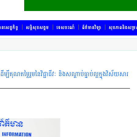
ានសេដ្ឋកិច្ច
សន្តិសុខសង្គម
ទេសចរណ៍
ព័ត៌មានវិទ្យា
សុខភាពនិងសម្រ
ម្បីគុណតម្លៃរួមនៃវិជ្ជាជីវៈ និងសណ្តាប់ធ្នាប់ល្អក្នុងវិស័យសារ