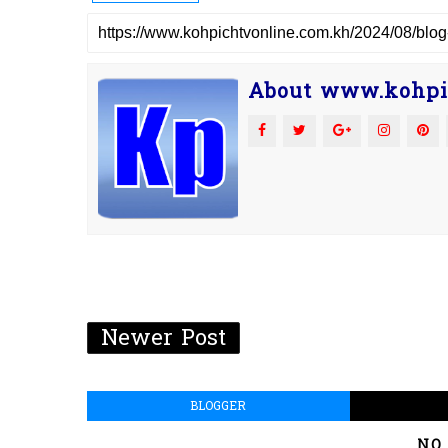
About www.kohpi
Newer Post
BLOGGER
NO