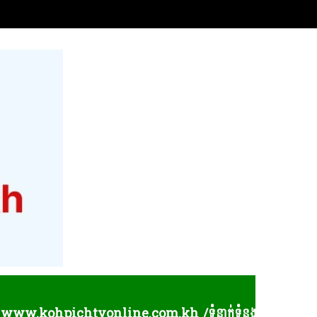
ohpichtvonline.com.kh /ទំនាក់ទំនងព័ត៌មាន និងផ្សព្វផ្សាយពា