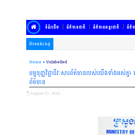
ទំព័រដើម
ព័ត៌មានជាតិ
ព័ត៌មានអន្តរជាតិ
ព័ត៌ម
Breaking
Home
Unlabelled
ធម្មនុញ្ញវិជ្ជាជីវៈសារព័ត៌មានរបស់យើងទាំងអស់គ្នា ដើ
ព័ត៌មាន
August 07, 2024