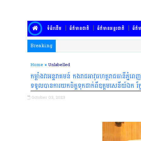
ទំព័រដើម
ព័ត៌មានជាតិ
ព័ត៌មានអន្តរជាតិ
ព័ត៌ម
Breaking
Home
Unlabelled
កម្លាំងវរអន្តរាគមន៍ កងរាជអាវុធហត្ថរាជធានីភ្
ទទួលបានការយកចិត្តទុកដាក់ពីឧត្តមសេនីយ៍ឯក រ័ត្ន
October 03, 2023