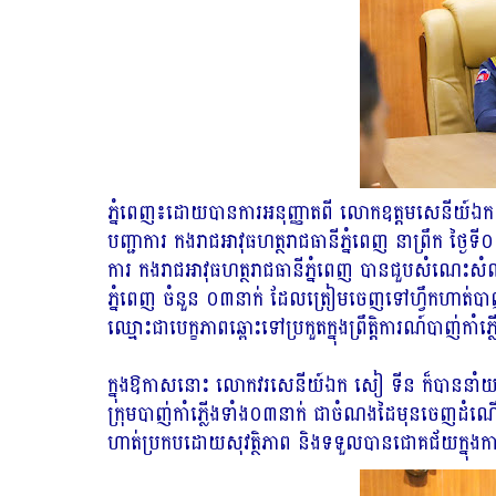
ភ្នំពេញ៖ដោយបានការអនុញ្ញាតពី លោកឧត្តមសេនីយ៍ឯក រ័ត
បញ្ជាការ កងរាជអាវុធហត្ថរាជធានីភ្នំពេញ នាព្រឹក 
ការ កងរាជអាវុធហត្ថរាជធានីភ្នំពេញ បានជួបសំណេះសំណាលផ
ភ្នំពេញ ចំនួន ០៣នាក់ ដែលត្រៀមចេញទៅហ្វឹកហាត់បាញ
ឈ្មោះជាបេក្ខភាពឆ្ពោះទៅប្រកួតក្នុងព្រឹត្តិការណ៍បាញ
ក្នុងឱកាសនោះ លោកវរសេនីយ៍ឯក សៀ ទីន ក៏បាននាំយកន
ក្រុមបាញ់កាំភ្លើងទាំង០៣នាក់ ជាចំណងដៃមុនចេញដំណើរ
ហាត់ប្រកបដោយសុវត្ថិភាព និងទទួលបានជោគជ័យក្នុង