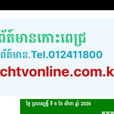
ថ្ងៃ ព្រហស្បត្ដិ៍ ទី 6​ ខែ សីហា ឆ្នាំ 2026
www.kohpichtv