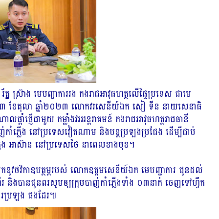
្ន ស្រ៊ាង មេបញ្ជាការរង កងរាជអាវុធហត្ថលើផ្ទៃប្រទេស ជាមេ
ថ្ងៃទី០៣ ខែតុលា ឆ្នាំ២០២៣ លោកវរសេនីយ៍ឯក សៀ ទីន នាយសេនាធិ
្តាំផ្ញើជាមួយ កម្លាំងវរអន្តរាគមន៍ កងរាជអាវុធហត្ថរាជធានី
់កាំភ្លើង នៅប្រទេសវៀតណាម និងបន្តប្រឡងប្រជែង ដើម្បីជាប់
់កាំភ្លើង អាស៊ាន នៅប្រទេសថៃ នាពេលខាងមុខ។
ូវថវិកាឧបត្ថម្ភរបស់ លោកឧត្តមសេនីយ៍ឯក មេបញ្ជាការ ជូនដល់
 និងបានជូនពរសូមឲ្យក្រុមបាញ់កាំភ្លើងទាំង ០៣នាក់ ចេញទៅហ្វឹក
ការប្រឡង ផងដែរ៕