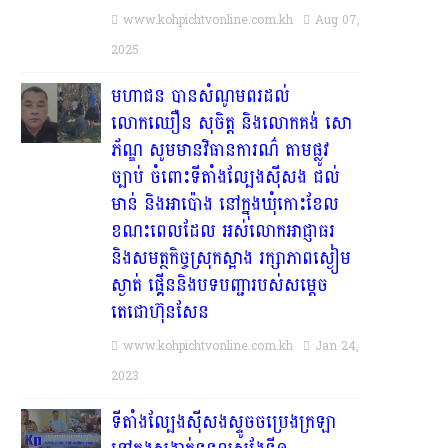
www.kohpichtvonline.com.kh
Aug 07,
2025
មហាជន បានសំណូមពរដល់
លោកឈឿន សុចិត្ត និងលោកគង់ សោ
ភ័ណ្ឌ សូមមានវិធានការណ៌ តាមផ្លូវ
ច្បាប់ ចំពោះទីតាំងល្បែងស៊ីសង ជល់
មាន់ និងអាប៉ោង នៅក្នុងឃុំកោះខែល
ខណះពេលដែល អស់លោកអាជ្ញាធរ
និងសមត្ថកិច្ចស្រុកស្អាង រក្សាភាពស្ងៀម
ស្ងាត់ ផ្គើននិងបទបញ្ជារបស់សម្តេច
តេជោហ៊ុនសែន
www.kohpichtvonline.com.kh
Jan 24,
2023
ទីតាំងល្បែងស៊ីសងស្ទូចចប្រេងក្រឡា