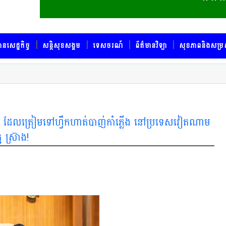
ានសេដ្ឋកិច្ច
សន្តិសុខសង្គម
ទេសចរណ៍
ព័ត៌មានវិទ្យា
សុខភាពនិងសម្រ
នំពេញ ដែលត្រៀមទៅហ្វឹកហាត់បាញ់កាំភ្លើង នៅប្រទេសវៀតណាម
 ស្រ៊ាង!