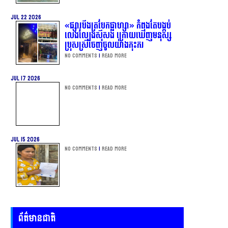
Jul 22 2026
«ផ្សារបឹងត្របែកផ្លាហ្សា» កំពុងតែបង្កប់
លេងល្បែងស៊ីសង ក្រោយឃើញមនុស្ស
ប្រុសស្រីចេញចូលយ៉ាងកុះករ
No Comments
|
Read more
Jul 17 2026
No Comments
|
Read more
Jul 15 2026
No Comments
|
Read more
ព័ត៌មានជាតិ