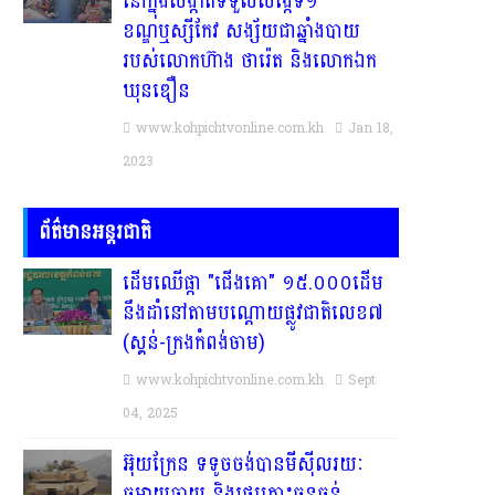
នៅក្នុងសង្កាត់ទទួលសង្កែទី១
ខណ្ឌឬស្សីកែវ សង្ស័យជាឆ្នាំងបាយ
របស់លោកហ៊ាង ថារ៉េត និងលោកឯក
ឃុនឌឿន
www.kohpichtvonline.com.kh
Jan 18,
2023
ព័ត៌មានអន្តរជាតិ
ដើមឈើផ្កា "ជើងគោ" ១៥.០០០ដើម
នឹងដាំនៅតាមបណ្តោយផ្លូវជាតិលេខ៧
(ស្គន់-ក្រងកំពង់ចាម)
www.kohpichtvonline.com.kh
Sept
04, 2025
អ៊ុយក្រែន ទទូចចង់បានមីស៊ីលរយៈ
ចម្ងាយឆ្ងាយ និងរថក្រោះធុនធ្ងន់