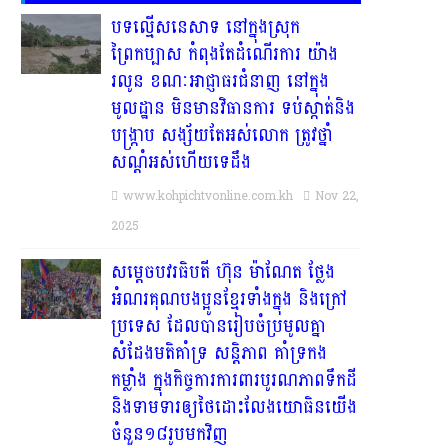
បទល្មើសនេសាទ នៅក្នុងស្រុក
ព្រៃកប្បាស កំពុងតែដំណើរការ យ៉ាង
រលូន ខណៈអាជ្ញាធរជំនាញ នៅក្នុង
មូលដ្ឋាន មិនមានវិធានការ ទប់ស្កាត់និង
បង្ក្រាប សង្ស័យតែអស់លោក ត្រូវថ្នាំ
សណ្ដំអស់ហើយទេដឹង
www.kohpichtvonline.com.kh
Nov 22,
2025
សម្តេចបវរធិបតី ហ៊ុន ម៉ាណែត ថ្លែង
អំណរគុណបងប្អូនខ្មែរទាំងក្នុង និងក្រៅ
ប្រទេស ដែលបានរៀបចំប្រមូលគ្នា
សំដែងមតិគាំទ្រ សន្តិភាព គាំទ្រកង
កម្លាំង ក្នុងកិច្ចការការពារបូរណភាពទឹកដី
និងទាមទារឲ្យថៃដោះលែងយោធិនយើង
ចំនួន១៨រូបមកវិញ