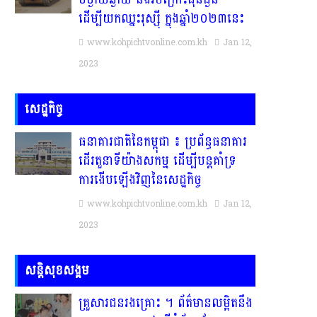
ដើម្បីយកឈ្នះរុស្ស៉ី ក្នុងឆ្នាំ២០២៣នេះ
www.kohpichtvonline.com.kh
Jan 12,
2023
សេដ្ឋកិច្ច
ធនាគារជាតិនៃកម្ពុជា ៖ ប្រព័ន្ធធនាគារ
ដើរតួនាទីយ៉ាងសកម្ម ដើម្បីបន្តគាំទ្រ
ការងើបឡើងវិញនៃសេដ្ឋកិច្ច
www.kohpichtvonline.com.kh
Jan 12,
2023
សន្តិសុខសង្គម
គ្រួសារ​ជន​រង​គ្រោះ​ ។​ ព័ត៌មានលម្អិតនឹង