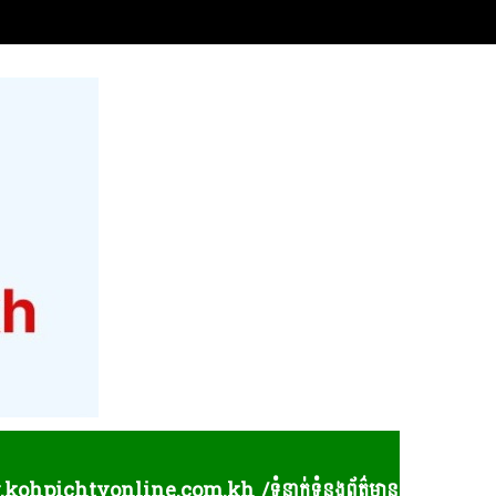
online.com.kh /ទំនាក់ទំនងព័ត៌មាន និងផ្សព្វផ្សាយពាណិជ្ជកម្