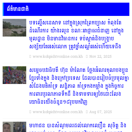
ព័ត៌មានជាតិ
បទល្មើសនេសាទ នៅក្នុងស្រុកព្រៃកប្បាស កំពុងតែ
ដំណើរការ យ៉ាងរលូន ខណៈអាជ្ញាធរជំនាញ នៅក្នុង
មូលដ្ឋាន មិនមានវិធានការ ទប់ស្កាត់និងបង្ក្រាប
សង្ស័យតែអស់លោក ត្រូវថ្នាំសណ្ដំអស់ហើយទេដឹង
www.kohpichtvonline.com.kh
Nov 22, 2025
សម្តេចបវរធិបតី ហ៊ុន ម៉ាណែត ថ្លែងអំណរគុណបងប្អូន
ខ្មែរទាំងក្នុង និងក្រៅប្រទេស ដែលបានរៀបចំប្រមូលគ្នា
សំដែងមតិគាំទ្រ សន្តិភាព គាំទ្រកងកម្លាំង ក្នុងកិច្ចការ
ការពារបូរណភាពទឹកដី និងទាមទារឲ្យថៃដោះលែង
យោធិនយើងចំនួន១៨រូបមកវិញ
www.kohpichtvonline.com.kh
Aug 07, 2025
មហាជន បានសំណូមពរដល់លោកឈឿន សុចិត្ត និង