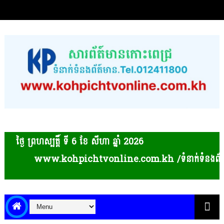
ថ្ងៃ ព្រហស្បត្ដិ៍ ទី 6​ ខែ សីហា ឆ្នាំ 2026
www.kohpichtvonline.com.kh /ទំនាក់ទំនងព័ត៌មាន និងផ្