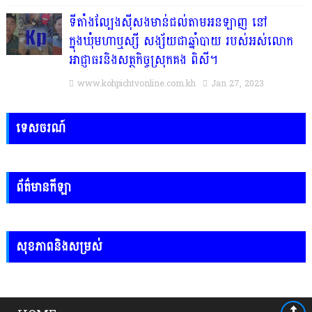
ទីតាំងល្បែងស៊ីសងមាន់ជល់តាមអនឡាញ នៅ
ក្នុងឃុំមហាឬស្សី សង្ស័យជាឆ្នាំបាយ របស់អស់លោក
អាជ្ញាធរនិងសត្ថកិច្ចស្រុកគង ពិសី។
www.kohpichtvonline.com.kh
Jan 27, 2023
ទេសចរណ៍
ព័ត៌មានកីឡា
សុខភាពនិងសម្រស់