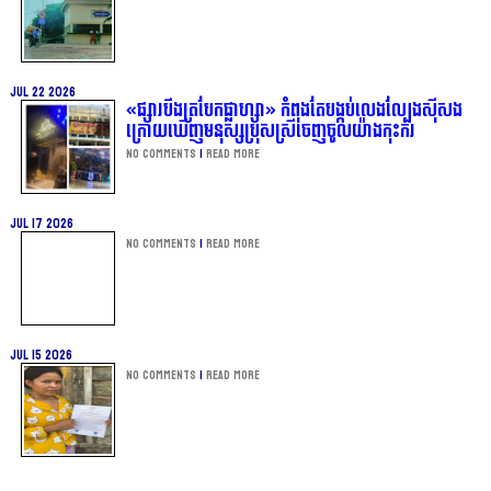
Jul 22 2026
«ផ្សារបឹងត្របែកផ្លាហ្សា» កំពុងតែបង្កប់លេងល្បែងស៊ីសង
ក្រោយឃើញមនុស្សប្រុសស្រីចេញចូលយ៉ាងកុះករ
No Comments
|
Read more
Jul 17 2026
No Comments
|
Read more
Jul 15 2026
No Comments
|
Read more