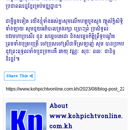
ប្រជាពលរដ្ឋខ្មែរគ្រប់មជ្ឈដ្ឋាន។
ជាថ្មីម្តងទៀត យើងខ្ញុំទាំងអស់គ្នាសូមលើកហត្ថបួងសួង វត្ថុស័ក្ដិសិទ្ធិ
ទាំងឡាយ សូមជួយអភិបាលគ្រងរក្សា ប្រោះព្រំ ប្រសិទ្ធពរ
បវរមហាប្រសើរ ជូន សម្តេចតេជោ និងសម្តេចកិត្តិព្រឹទ្ធបណ្ឌិត
ព្រមទាំងបុត្រាបុត្រី ចៅប្រុសចៅស្រីជាទីស្រឡាញ់ សូម បានប្រកប
នូវព្រះពុទ្ធពរទាំងបួនប្រការគឺ អាយុ វណ្ណៈ សុខៈ ពលៈ ជានិច្ច
និរន្តរ៍៕
Share This
About
www.kohpichtvonline.
com.kh