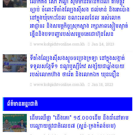
លោកគង់ សោ ភ័ណ្ឌ សូមមានវិធានការណ៌ តាមផ្លូវ
ច្បាប់ ចំពោះទីតាំងល្បែងស៊ីសង ជល់មាន់ និងអាប៉ោង
នៅក្នុងឃុំកោះខែល ខណះពេលដែល អស់លោក
អាជ្ញាធរ និងសមត្ថកិច្ចស្រុកស្អាង រក្សាភាពស្ងៀមស្ងាត់
ផ្គើននិងបទបញ្ជារបស់សម្តេចតេជោហ៊ុនសែន
www.kohpichtvonline.com.kh
Jan 24, 2023
ទីតាំងល្បែងស៊ីសងស្ទូចចប្រេងក្រឡា នៅក្នុងសង្កាត់
ទទួលសង្កែទី១ ខណ្ឌឬស្សីកែវ សង្ស័យជាឆ្នាំងបាយ
របស់លោកហ៊ាង ថារ៉េត និងលោកឯក ឃុនឌឿន
www.kohpichtvonline.com.kh
Jan 18, 2023
ព័ត៌មានអន្តរជាតិ
ដើមឈើផ្កា "ជើងគោ" ១៥.០០០ដើម នឹងដាំនៅតាម
បណ្តោយផ្លូវជាតិលេខ៧ (ស្គន់-ក្រងកំពង់ចាម)