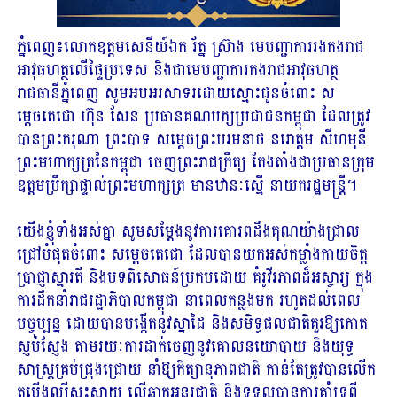
ភ្នំពេញ៖លោកឧត្តមសេនីយ៍ឯក រ័ត្ន ស្រ៊ាង មេបញ្ជាការរងកងរាជ
អាវុធហត្ថលើផ្ទៃប្រទេស និងជាមេបញ្ជាការកងរាជអាវុធហត្ថ
រាជធានីភ្នំពេញ សូមអបអរសាទរដោយស្មោះជូនចំពោះ ស
ម្តេចតេជោ ហ៊ុន សែន ប្រធានគណបក្សប្រជាជនកម្ពុជា ដែលត្រូវ
បានព្រះករុណា ព្រះបាទ សម្តេចព្រះបរមនាថ នរោត្តម សីហមុនី
ព្រះមហាក្សត្រនៃកម្ពុជា ចេញព្រះរាជក្រឹត្យ តែងតាំងជាប្រធានក្រុម
ឧត្តមប្រឹក្សាផ្ទាល់ព្រះមហាក្សត្រ មានឋានៈស្មើ នាយករដ្ឋមន្ដ្រី។
យើងខ្ញុំទាំងអស់គ្នា សូមសម្ដែងនូវការគោរពដឹងគុណយ៉ាងជ្រាល
ជ្រៅបំផុតចំពោះ សម្តេចតេជោ ដែលបានយកអស់កម្លាំងកាយចិត្ត
ប្រាជ្ញាស្មារតី និងបទពិសោធន៍ប្រកបដោយ គំរូវីរភាពដ៏អស្ចារ្យ ក្នុង
ការដឹកនាំរាជរដ្ឋាភិបាលកម្ពុជា នាពេលកន្លងមក រហូតដល់ពេល
បច្ចុប្បន្ន ដោយបានបង្កើតនូវស្នាដៃ និងសមិទ្ធផលជាតិគួរឱ្យកោត
ស្ញប់ស្ញែង តាមរយៈការដាក់ចេញនូវគោលនយោបាយ និងយុទ្ធ
សាស្ត្រគ្រប់ជ្រុងជ្រោយ នាំឱ្យកិត្យានុភាពជាតិ កាន់តែត្រូវបានលើក
តម្កើងល្បីសុះសាយ លើឆាកអន្តរជាតិ និងទទួលបានការគាំទ្រពី