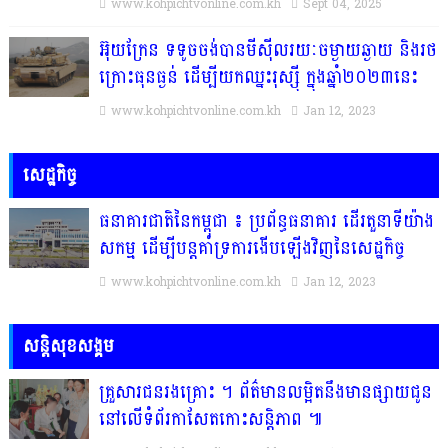
www.kohpichtvonline.com.kh
Sept 04, 2025
អ៊ុយក្រែន ទទូចចង់បានមីស៊ីលរយៈចម្ងាយឆ្ងាយ និងរថ
ក្រោះធុនធ្ងន់ ដើម្បីយកឈ្នះរុស្ស៉ី ក្នុងឆ្នាំ២០២៣នេះ
www.kohpichtvonline.com.kh
Jan 12, 2023
សេដ្ឋកិច្ច
ធនាគារជាតិនៃកម្ពុជា ៖ ប្រព័ន្ធធនាគារ ដើរតួនាទីយ៉ាង
សកម្ម ដើម្បីបន្តគាំទ្រការងើបឡើងវិញនៃសេដ្ឋកិច្ច
www.kohpichtvonline.com.kh
Jan 12, 2023
សន្តិសុខសង្គម
គ្រួសារ​ជន​រង​គ្រោះ​ ។​ ព័ត៌មានលម្អិតនឹងមានផ្សាយជូន
នៅលើទំព័រកាសែតកោះសន្តិភាព ៕​