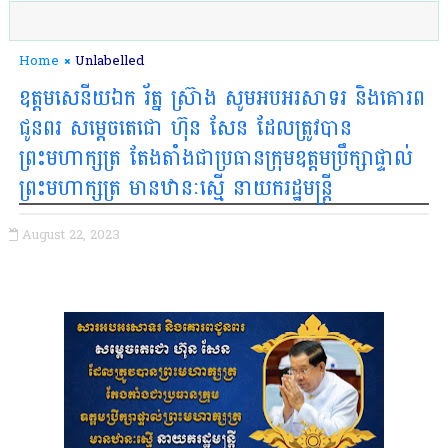
Home
Unlabelled
ឧត្តមសេនីយឯក រ័ត្ន ស្រ៊ាង សូមអបអរសាទរ និងគោរព
ជូនពរ សម្តេចតេជោ ហ៊ុន សែន ដែលត្រូវបាន
ព្រះមហាក្សត្រ តែងតាំងជាប្រធានក្រុមឧត្តមប្រឹក្សាផ្ទាល់
ព្រះមហាក្សត្រ មានឋានៈស្មើ នាយករដ្ឋមន្ដ្រី
August 22, 2023