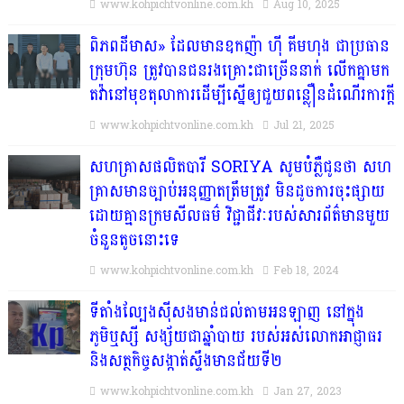
www.kohpichtvonline.com.kh
Aug 10, 2025
ពិភពដីមាស» ដែលមានឧកញ៉ា ហ៊ី គីមហុង ជាប្រធាន
ក្រុមហ៊ុន ត្រូវបានជនរងគ្រោះជាច្រើននាក់ លើកគ្នាមក
តវ៉ានៅមុខតុលាការដើម្បីស្នើឲ្យជួយពន្លឿនដំណើរការក្ដី
www.kohpichtvonline.com.kh
Jul 21, 2025
សហគ្រាសផលិតបារី SORIYA សូមបំភ្លឺជូនថា សហ
គ្រាសមានច្បាប់អនុញ្ញាតត្រឹមត្រូវ មិនដូចការចុះផ្សាយ
ដោយគ្មានក្រមសីលធម៌ វិជ្ជាជីវៈរបស់សារព័ត៌មានមួយ
ចំនួនតូចនោះទេ
www.kohpichtvonline.com.kh
Feb 18, 2024
ទីតាំងល្បែងស៊ីសងមាន់ជល់តាមអនឡាញ នៅក្នុង
ភូមិឬស្សី សង្ស័យជាឆ្នាំបាយ របស់អស់លោកអាជ្ញាធរ
និងសត្ថកិច្ចសង្កាត់ស្ទឹងមានជ័យទី២
www.kohpichtvonline.com.kh
Jan 27, 2023