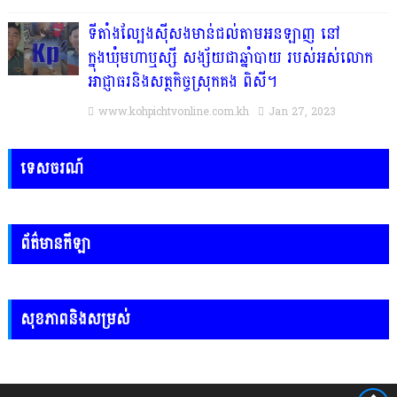
ទីតាំងល្បែងស៊ីសងមាន់ជល់តាមអនឡាញ នៅ
ក្នុងឃុំមហាឬស្សី សង្ស័យជាឆ្នាំបាយ របស់អស់លោក
អាជ្ញាធរនិងសត្ថកិច្ចស្រុកគង ពិសី។
www.kohpichtvonline.com.kh
Jan 27, 2023
ទេសចរណ៍
ព័ត៌មានកីឡា
សុខភាពនិងសម្រស់