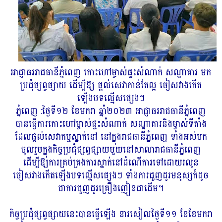
អាជ្ញាធររាជធានីភ្នំពេញ កោះហៅម្ចាស់ផ្ទះសំណាក់ សណ្ឋាគារ មក
ប្រជុំផ្សព្វផ្សាយ ដើម្បីឱ្យ ផ្ដល់សេវាកាន់តែល្អ ចៀសវាងកើត
ឡើងបទល្មើសផ្សេងៗ
ភ្នំពេញ :ថ្ងៃទី១២ ខែមករា ឆ្នាំ២០២៣ អាជ្ញាធររាជធានីភ្នំពេញ
បានធ្វើការកោះហៅម្ចាស់ផ្ទះសំណាក់ សណ្ឋាគារនិងម្ចាស់ទីតាំង
ដែលផ្ដល់សេវាកម្មស្នាក់នៅ នៅក្នុងរាជធានីភ្នំពេញ ទាំងអស់មក
ចូលរួមក្នុងកិច្ចប្រជុំផ្សព្វផ្សាយមួយនៅសាលារាជធានីភ្នំពេញ
ដើម្បីឱ្យការគ្រប់គ្រងការស្នាក់នៅដំណើការទៅដោយរលូន
ចៀសវាងកើតឡើងបទល្មើសផ្សេងៗ ទាំងការជួញដូរមនុស្សក៏ដូច
ជាការជួញដូរគ្រឿងញៀនជាដើម។
កិច្ចប្រជុំផ្សព្វផ្សាយនេះបានធ្វើឡើង នារសៀលថ្ងៃទី១១ ខែខែមករា