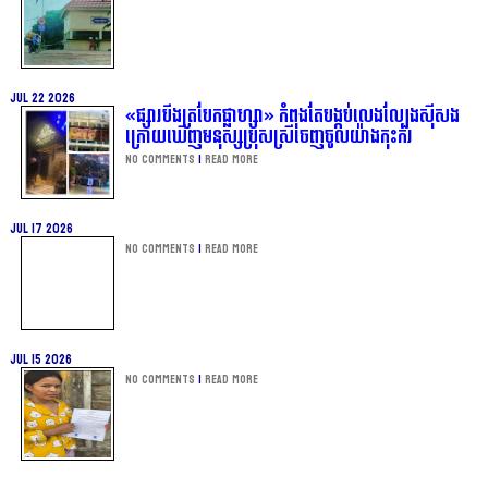
Jul 22 2026
«ផ្សារបឹងត្របែកផ្លាហ្សា» កំពុងតែបង្កប់លេងល្បែងស៊ីសង
ក្រោយឃើញមនុស្សប្រុសស្រីចេញចូលយ៉ាងកុះករ
No Comments
|
Read more
Jul 17 2026
No Comments
|
Read more
Jul 15 2026
No Comments
|
Read more