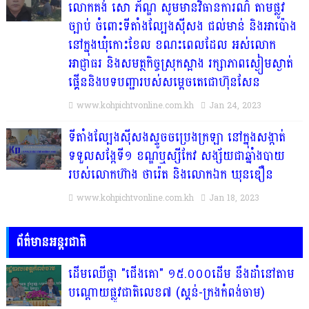
លោកគង់ សោ ភ័ណ្ឌ សូមមានវិធានការណ៌ តាមផ្លូវ
ច្បាប់ ចំពោះទីតាំងល្បែងស៊ីសង ជល់មាន់ និងអាប៉ោង
នៅក្នុងឃុំកោះខែល ខណះពេលដែល អស់លោក
អាជ្ញាធរ និងសមត្ថកិច្ចស្រុកស្អាង រក្សាភាពស្ងៀមស្ងាត់
ផ្គើននិងបទបញ្ជារបស់សម្តេចតេជោហ៊ុនសែន
www.kohpichtvonline.com.kh
Jan 24, 2023
ទីតាំងល្បែងស៊ីសងស្ទូចចប្រេងក្រឡា នៅក្នុងសង្កាត់
ទទួលសង្កែទី១ ខណ្ឌឬស្សីកែវ សង្ស័យជាឆ្នាំងបាយ
របស់លោកហ៊ាង ថារ៉េត និងលោកឯក ឃុនឌឿន
www.kohpichtvonline.com.kh
Jan 18, 2023
ព័ត៌មានអន្តរជាតិ
ដើមឈើផ្កា "ជើងគោ" ១៥.០០០ដើម នឹងដាំនៅតាម
បណ្តោយផ្លូវជាតិលេខ៧ (ស្គន់-ក្រងកំពង់ចាម)