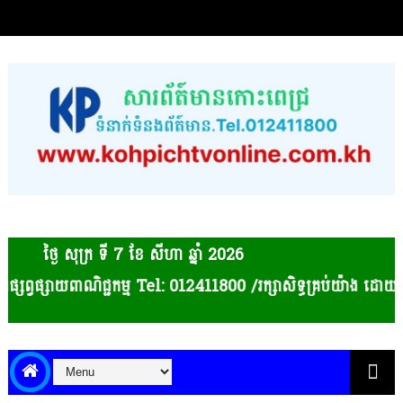
ថ្ងៃ សុក្រ ទី 7​ ខែ សីហា ឆ្នាំ 2026
ាយពាណិជ្ជកម្ម Tel: 012411800 /រក្សាសិទ្ធគ្រប់យ៉ាង ដោយបណ្ត