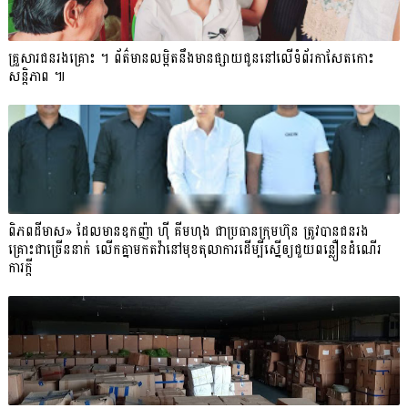
គ្រួសារ​ជន​រង​គ្រោះ​ ។​ ព័ត៌មានលម្អិតនឹងមានផ្សាយជូននៅលើទំព័រកាសែតកោះ
សន្តិភាព ៕​
ពិភពដីមាស» ដែលមានឧកញ៉ា ហ៊ី គីមហុង ជាប្រធានក្រុមហ៊ុន ត្រូវបានជនរង
គ្រោះជាច្រើននាក់ លើកគ្នាមកតវ៉ានៅមុខតុលាការដើម្បីស្នើឲ្យជួយពន្លឿនដំណើរ
ការក្ដី