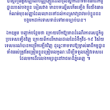
ប៉ាស្ព័រឬអត្តសញ្ញាណប័ណ្ណភ្ញៀវដែលចូលស្នាក់នៅទីតាំងអាជីវកម្ម
ដ្ឋានរបស់បងប្អូន ចៀសវាង មានបទល្មើសកើតឡើង គឺយើងអាច
កំណត់មុខសញ្ញាដែលឈានទៅដល់ការស្រាវជ្រាវចាប់ខ្លួនជន
បង្កមកដាក់ទោសទាន់ទៅតាមច្បាប់បាន។
ឯកឧត្តម បញ្ជាក់បន្ថែមថា ក្រោយបើកឱ្យមានដំណើរការសេដ្ឋកិច្ច
ប្រទេសឡើងវិញ ក្រោយពីការរីករាលដាលនៃជំងឺកូវីដ-១៩ វិស័យ
ទេសចរណ៍បានកម្រើកឡើងវិញ ដូច្នេះទាមទារឱ្យម្ចាស់អាជីកម្មដ្ឋាន
ទាំងអស់ត្រូវតែត្រៀមខ្លួនត្រៀមលក្ខណៈដើម្បីទទួលភ្ញៀវទេសចរ
ដែលមកដើរលេងកម្សាន្តនៅរាជធានីភ្នំពេញ ៕