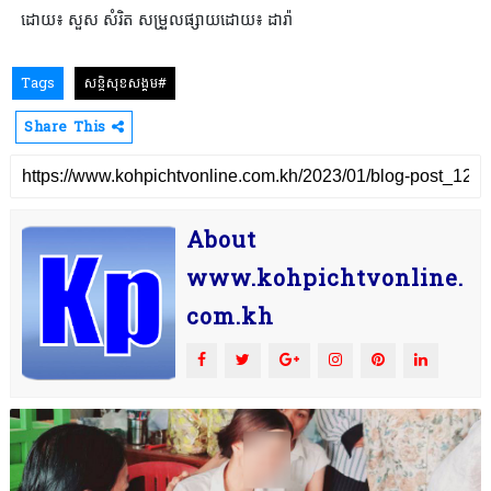
ដោយ៖ សួស សំរិត សម្រួលផ្សាយដោយ៖ ដារ៉ា
Tags
សន្តិសុខសង្គម#
Share This
About
www.kohpichtvonline.
com.kh