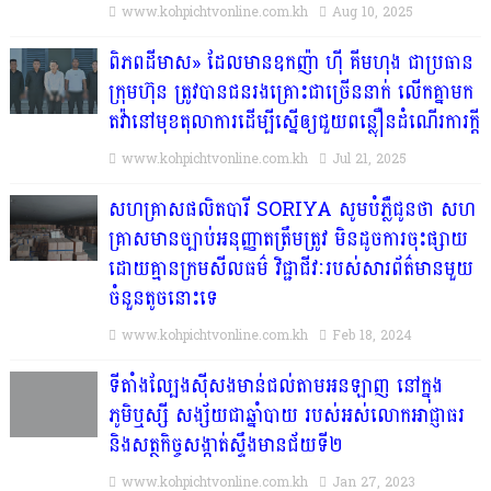
www.kohpichtvonline.com.kh
Aug 10, 2025
ពិភពដីមាស» ដែលមានឧកញ៉ា ហ៊ី គីមហុង ជាប្រធាន
ក្រុមហ៊ុន ត្រូវបានជនរងគ្រោះជាច្រើននាក់ លើកគ្នាមក
តវ៉ានៅមុខតុលាការដើម្បីស្នើឲ្យជួយពន្លឿនដំណើរការក្ដី
www.kohpichtvonline.com.kh
Jul 21, 2025
សហគ្រាសផលិតបារី SORIYA សូមបំភ្លឺជូនថា សហ
គ្រាសមានច្បាប់អនុញ្ញាតត្រឹមត្រូវ មិនដូចការចុះផ្សាយ
ដោយគ្មានក្រមសីលធម៌ វិជ្ជាជីវៈរបស់សារព័ត៌មានមួយ
ចំនួនតូចនោះទេ
www.kohpichtvonline.com.kh
Feb 18, 2024
ទីតាំងល្បែងស៊ីសងមាន់ជល់តាមអនឡាញ នៅក្នុង
ភូមិឬស្សី សង្ស័យជាឆ្នាំបាយ របស់អស់លោកអាជ្ញាធរ
និងសត្ថកិច្ចសង្កាត់ស្ទឹងមានជ័យទី២
www.kohpichtvonline.com.kh
Jan 27, 2023