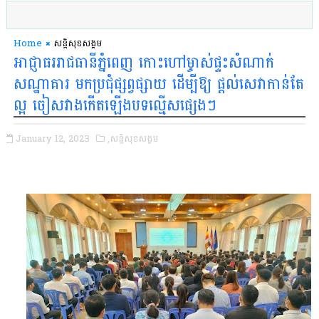
Home
សន្តិសុខសង្គម
អាជ្ញាធររាជធានីភ្នំពេញ កោះហៅម្ចាស់ផ្ទះសំណាក់
សណ្ឋាគារ មកប្រជុំផ្សព្វផ្សាយ ដើម្បីឱ្យ ផ្ដល់សេវាកាន់តែ
ល្អ ចៀសវាងកើតឡើងបទល្មើសផ្សេងៗ
January 12, 2023
,សន្តិសុខសង្គម