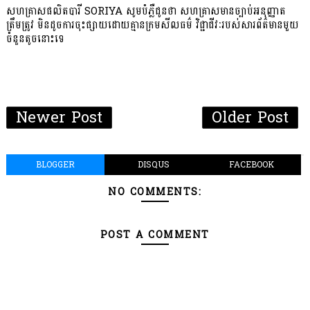
សហគ្រាសផលិតបារី SORIYA សូមបំភ្លឺជូនថា សហគ្រាសមានច្បាប់អនុញ្ញាត
ត្រឹមត្រូវ មិនដូចការចុះផ្សាយដោយគ្មានក្រមសីលធម៌ វិជ្ជាជីវៈរបស់សារព័ត៌មានមួយ
ចំនួនតូចនោះទេ
Newer Post
Older Post
BLOGGER
DISQUS
FACEBOOK
NO COMMENTS:
POST A COMMENT