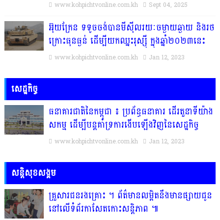
www.kohpichtvonline.com.kh
Sept 04, 2025
អ៊ុយក្រែន ទទូចចង់បានមីស៊ីលរយៈចម្ងាយឆ្ងាយ និងរថ
ក្រោះធុនធ្ងន់ ដើម្បីយកឈ្នះរុស្ស៉ី ក្នុងឆ្នាំ២០២៣នេះ
www.kohpichtvonline.com.kh
Jan 12, 2023
សេដ្ឋកិច្ច
ធនាគារជាតិនៃកម្ពុជា ៖ ប្រព័ន្ធធនាគារ ដើរតួនាទីយ៉ាង
សកម្ម ដើម្បីបន្តគាំទ្រការងើបឡើងវិញនៃសេដ្ឋកិច្ច
www.kohpichtvonline.com.kh
Jan 12, 2023
សន្តិសុខសង្គម
គ្រួសារ​ជន​រង​គ្រោះ​ ។​ ព័ត៌មានលម្អិតនឹងមានផ្សាយជូន
នៅលើទំព័រកាសែតកោះសន្តិភាព ៕​