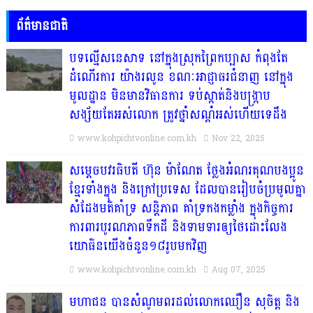
ព័ត៌មានជាតិ
បទល្មើសនេសាទ នៅក្នុងស្រុកព្រៃកប្បាស កំពុងតែ
ដំណើរការ យ៉ាងរលូន ខណៈអាជ្ញាធរជំនាញ នៅក្នុង
មូលដ្ឋាន មិនមានវិធានការ ទប់ស្កាត់និងបង្ក្រាប
សង្ស័យតែអស់លោក ត្រូវថ្នាំសណ្ដំអស់ហើយទេដឹង
www.kohpichtvonline.com.kh
Nov 22, 2025
សម្តេចបវរធិបតី ហ៊ុន ម៉ាណែត ថ្លែងអំណរគុណបងប្អូន
ខ្មែរទាំងក្នុង និងក្រៅប្រទេស ដែលបានរៀបចំប្រមូលគ្នា
សំដែងមតិគាំទ្រ សន្តិភាព គាំទ្រកងកម្លាំង ក្នុងកិច្ចការ
ការពារបូរណភាពទឹកដី និងទាមទារឲ្យថៃដោះលែង
យោធិនយើងចំនួន១៨រូបមកវិញ
www.kohpichtvonline.com.kh
Aug 07, 2025
មហាជន បានសំណូមពរដល់លោកឈឿន សុចិត្ត និង