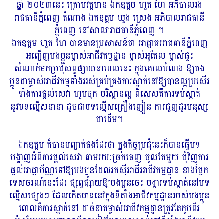
ឆ្នាំ ២០២៣នេះ ក្រោមវត្តមាន ឯកឧត្តម ហួត ហៃ អភិបាលរង
រាជធានីភ្នំពេញ តំណាង ឯកឧត្តម ឃួង ស្រេង អភិបាលរាជធានី
ភ្នំពេញ នៅសាលារាជធានីភ្នំពេញ ។
ឯកឧត្តម ហួត ហៃ បានមានប្រសាសន៍ថា អាជ្ញាធររាជធានីភ្នំពេញ
អញ្ជើញបងប្អូនម្ចាស់អាជីវកម្មដ្ឋាន ម្ចាស់អូតែល ម្ចាស់ផ្ទះ
សំណាក់មកប្រជុំសព្វផ្សាយនាពេលនេះ ក្នុងគោលបំណង ឱ្យបង
ប្អូនជាម្ចាស់អាជីវកម្មទាំងអស់គ្រប់គ្រងការស្នាក់នៅឱ្យបានល្អប្រសើរ
ទាំងការផ្ដល់សេវា ហូបចុក បរិស្ថានល្អ ពិសេសគឺការទប់ស្កាត់
នូវបទល្មើសនានា ដូចជាបទល្មើសគ្រឿងញៀន ការជួញដូរមនុស្ស
ជាដើម។
ឯកឧត្តម ក៏បានបញ្ជាក់ផងដែរថា ក្នុងកិច្ចប្រជុំនេះក៏បានធ្វើបទ
បង្ហាញអំពីការផ្ដល់សេវា តាមរយៈច្រកចេញ ចូលតែមួយ ជុំវិញការ
ផ្ដល់អាជ្ញាប័ណ្ណទៅឱ្យបងប្អូនដែលរកស៊ីអាជីអាជីវកម្មដ្ឋាន ខាងផ្នែក
ទេសចរណ៍នេះដែរ ផ្សព្វផ្សាយឱ្យបងប្អូនចេះ បង្ការទប់ស្កាត់នៅបទ
ល្មើសផ្សេងៗ ដែលកើតមាននៅក្នុងទីតាំងអាជីវកម្មដ្ឋានរបស់បងប្អូន
ពោលគឺការស្នាក់នៅ ដាច់ខាតម្ចាស់អាជីវកម្មដ្ឋានត្រូវតែកូបពីរ