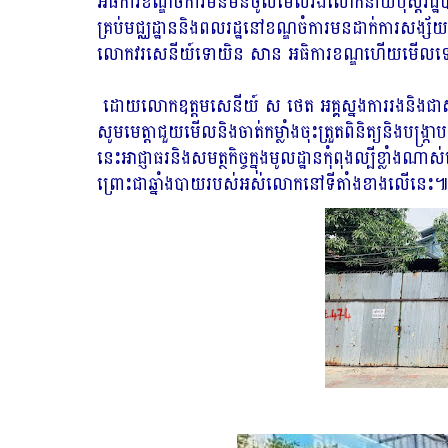
អធិការខណ្ឌចំការមនមិនចូលមើលរីឯលោកនាយប៉ុស្តិ៍
គ្រប់មជ្ឈដ្ឋាននិងពលរដ្ឋនៅខណ្ឌចំការមនដាក់ការសង្ស័យ
លោកវរសេនីយ៍ទោយិន សាន អធិការខណ្ឌហើយមើលទៅ? បាន
ដោយលោកឧត្តមសេនីយ៍ ស ថេត អគ្គស្នងការរងនិងជាស្ន
សូមមេត្តាជួយមើលនិងចាត់កម្លាំងចុះត្រួតពិនិត្យនិងបង
នេះអាជ្ញាធរនិងសមត្ថកិច្ចក្នុងមូលដ្ឋានកុំពុងល្បីខ្លាំងណា
ព្រោះជាឆ្នាំងបាយរបស់អស់លោកនៅទីតាំងខាងលើនេះ៕