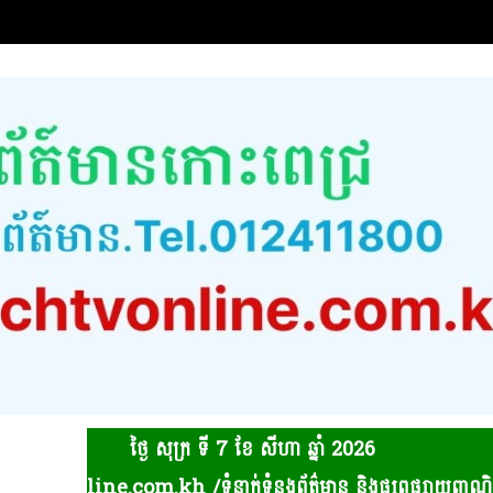
ថ្ងៃ សុក្រ ទី 7​ ខែ សីហា ឆ្នាំ 2026
e.com.kh /ទំនាក់ទំនងព័ត៌មាន និងផ្សព្វផ្សាយពាណិជ្ជកម្ម Tel