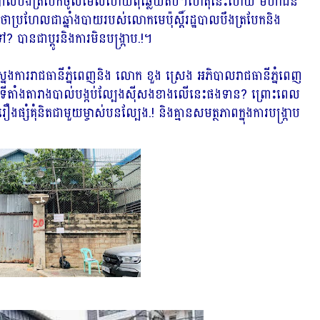
រដ្ឋបាលបឹងត្របែកចូលមើលហើយពុំឆ្លើយតប។ហេតុនេះហើយ មហាជន
ថាប្រហែលជាឆ្នាំងបាយរបស់លោកមេប៉ុស្តិ៍រដ្ឋបាលបឹងត្របែកនិង
ជាប្ដូរនិងការមិនបង្ក្រាប.!។
ងការរាជធានីភ្នំពេញនិង លោក ខួង ស្រេង អភិបាលរាជធានីភ្នំពេញ
្ក្រាបទីតាំងតារាងបាល់បង្កប់ល្បែងស៊ីសងខាងលើនេះផងទាន? ព្រោះពេល
ស់រឿងផ្សំគុំនិតជាមួយម្ចាស់បនល្បែង.! និងគ្មានសមត្ថភាពក្នុងការបង្រ្កាប