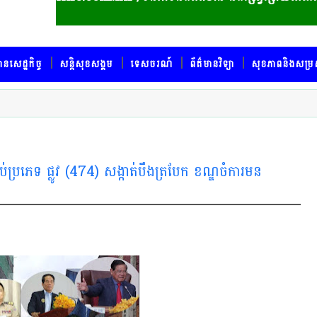
ានសេដ្ឋកិច្ច
សន្តិសុខសង្គម
ទេសចរណ៍
ព័ត៌មានវិទ្យា
សុខភាពនិងសម្រ
់ប្រភេទ ផ្លូវ (474) សង្កាត់បឹងត្របែក ខណ្ឌចំការមន