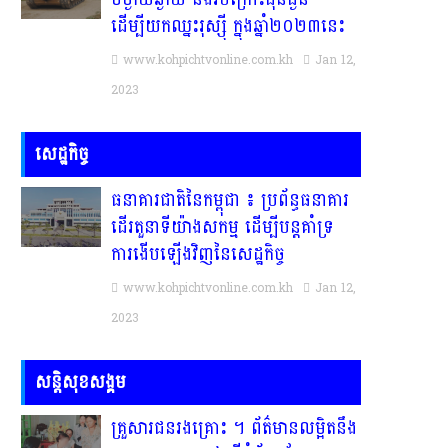
ដើម្បីយកឈ្នះរុស្ស៉ី ក្នុងឆ្នាំ២០២៣នេះ
www.kohpichtvonline.com.kh
Jan 12,
2023
សេដ្ឋកិច្ច
ធនាគារជាតិនៃកម្ពុជា ៖ ប្រព័ន្ធធនាគារ
ដើរតួនាទីយ៉ាងសកម្ម ដើម្បីបន្តគាំទ្រ
ការងើបឡើងវិញនៃសេដ្ឋកិច្ច
www.kohpichtvonline.com.kh
Jan 12,
2023
សន្តិសុខសង្គម
គ្រួសារ​ជន​រង​គ្រោះ​ ។​ ព័ត៌មានលម្អិតនឹង