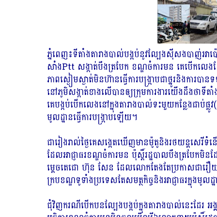
ភ្នំពេញ៖ទីតាំងតារាងបាល់បង្កប់នូវល្បែងស៊ីសងបាញ់អ
សាំងPtt សង្កាត់បឹងត្របែក ខណ្ឌចំការមន គេបើកលេងល្បែងស
ភាពស្ងៀមស្ងាត់មិនហ៊ានធ្វើការបង្រ្កាបជាថ្នូរនិងការ
នៅភូមិសង្កាត់ខាងលើបានឲ្យក្រុមការងារយើងដឹងថាទីត
គេបង្កប់បើកលេងនៅក្នុងតារាងបាល់ទះមួយកន្លែងជាប់ផ្លូវ
មូលដ្ឋានធ្វើការបង្រ្កាបឡើយ។
ជារៀងរាល់ថ្ងៃគេសង្កេតឃើញមានម៉ូតូនិងរថយន្តសេរីទ
ដែលអាជ្ញាធរខណ្ឌចំការមន ប៉ុស្តិ៍រដ្ឋបាលបឹងត្របែកម
ម្តេចតេជោ ហ៊ុន សែន ដែលលោកតែងតែប្រកាសជារឿយៗ ឲ្យអា
ក្របខណ្ឌទូទាំងប្រទេសតែសមត្ថកិច្ចនិងអាជ្ញាធរក្នុងមូល
ជុំវិញករណីបើកបនល្បែងបង្កប់ក្នុងតារាងបាល់នេះដែរ