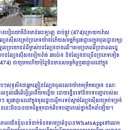
ាប៉ោងបៀរយោគីនិងមាន់អនឡាញ ជាប់ផ្លូវ (474)ក្រោយការ៉ាស
ុីសងគ្រប់ប្រភេទយ៉ាងរំភើយសមត្ដ្ថកិច្ចអាជ្ញាធរក្នុងមូលដ្ឋានរក្សា
បានទទួលប្រយោជន៍ពីម្ចាស់បនល្បែងខាងលើ។តាមប្រភពពីប្រជាពលរដ្ឋ
ាំងបនល្បែងសុីសងបៀការ៉ាត់ អាប៉ោង និងល្បែងជាច្រើនប្រភេទទៀត
(474) ជាយូមកហើយប៉ុន្តែមិនមានសមត្ថកិច្ចឬអាជ្ញាធរនៅក្នុង
ំនើបៗសុទ្ធសឹងជាអ្នកញៀនល្បែងចូលលេងយ៉ាងគគ្រឹកគគ្រេង ខណៈ
ិនដែលខ្វល់អើពើធ្វើព្រងើយកន្តើយ ដោយផ្គើនទៅនិងបទបញ្ជារបស់ស
ជ្ញាធរនៅក្នុងមូលដ្ឋានធ្វើការទប់ស្កាត់ល្បែងសុីសងគ្រប់ទម្រង់
ដ្ឋាននេះមិនបានយកចិត្តទុកដាក់ពីបទបញ្ជារបស់ថ្នាក់ដឹកនាំឡើយ។
 អង្គភាពយើងខ្ញុំបានទំនាក់ទំនងតាមប្រព័ន្ធបានWhatsAppទៅលោក