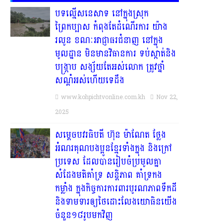
បទល្មើសនេសាទ នៅក្នុងស្រុក
ព្រៃកប្បាស កំពុងតែដំណើរការ យ៉ាង
រលូន ខណៈអាជ្ញាធរជំនាញ នៅក្នុង
មូលដ្ឋាន មិនមានវិធានការ ទប់ស្កាត់និង
បង្ក្រាប សង្ស័យតែអស់លោក ត្រូវថ្នាំ
សណ្ដំអស់ហើយទេដឹង
www.kohpichtvonline.com.kh
Nov 22,
2025
សម្តេចបវរធិបតី ហ៊ុន ម៉ាណែត ថ្លែង
អំណរគុណបងប្អូនខ្មែរទាំងក្នុង និងក្រៅ
ប្រទេស ដែលបានរៀបចំប្រមូលគ្នា
សំដែងមតិគាំទ្រ សន្តិភាព គាំទ្រកង
កម្លាំង ក្នុងកិច្ចការការពារបូរណភាពទឹកដី
និងទាមទារឲ្យថៃដោះលែងយោធិនយើង
ចំនួន១៨រូបមកវិញ