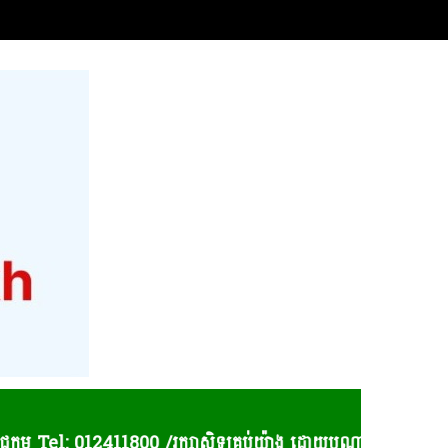
: 012411800 /រក្សាសិទ្ធគ្រប់យ៉ាង ដោយបណ្តាញសារព័ត៍មាន កោះព