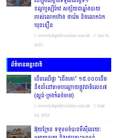
នៅក្នុងសង្កាត់ទទួលសង្កែទី១
ខណ្ឌឬស្សីកែវ សង្ស័យជាឆ្នាំងបាយ
របស់លោកហ៊ាង ថារ៉េត និងលោកឯក
ឃុនឌឿន
www.kohpichtvonline.com.kh
Jan 18,
2023
ព័ត៌មានអន្តរជាតិ
ដើមឈើផ្កា "ជើងគោ" ១៥.០០០ដើម
នឹងដាំនៅតាមបណ្តោយផ្លូវជាតិលេខ៧
(ស្គន់-ក្រងកំពង់ចាម)
www.kohpichtvonline.com.kh
Sept
04, 2025
អ៊ុយក្រែន ទទូចចង់បានមីស៊ីលរយៈ
ចម្ងាយឆ្ងាយ និងរថក្រោះធុនធ្ងន់