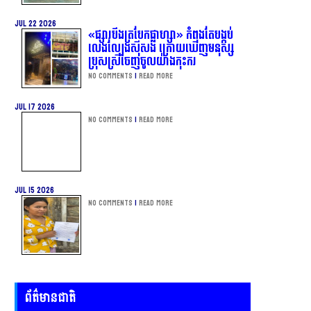
Jul 22 2026
«ផ្សារបឹងត្របែកផ្លាហ្សា» កំពុងតែបង្កប់
លេងល្បែងស៊ីសង ក្រោយឃើញមនុស្ស
ប្រុសស្រីចេញចូលយ៉ាងកុះករ
No Comments
|
Read more
Jul 17 2026
No Comments
|
Read more
Jul 15 2026
No Comments
|
Read more
ព័ត៌មានជាតិ