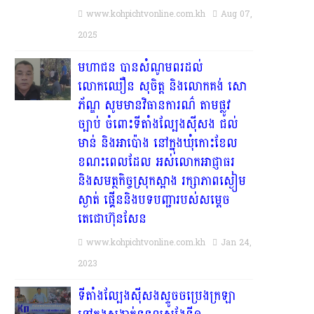
www.kohpichtvonline.com.kh
Aug 07,
2025
មហាជន បានសំណូមពរដល់
លោកឈឿន សុចិត្ត និងលោកគង់ សោ
ភ័ណ្ឌ សូមមានវិធានការណ៌ តាមផ្លូវ
ច្បាប់ ចំពោះទីតាំងល្បែងស៊ីសង ជល់
មាន់ និងអាប៉ោង នៅក្នុងឃុំកោះខែល
ខណះពេលដែល អស់លោកអាជ្ញាធរ
និងសមត្ថកិច្ចស្រុកស្អាង រក្សាភាពស្ងៀម
ស្ងាត់ ផ្គើននិងបទបញ្ជារបស់សម្តេច
តេជោហ៊ុនសែន
www.kohpichtvonline.com.kh
Jan 24,
2023
ទីតាំងល្បែងស៊ីសងស្ទូចចប្រេងក្រឡា