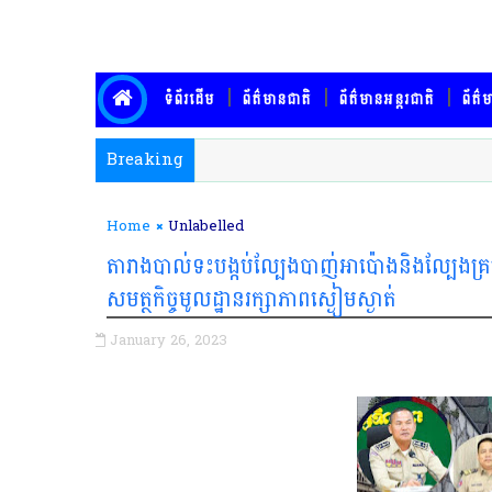
ទំព័រដើម
ព័ត៌មានជាតិ
ព័ត៌មានអន្តរជាតិ
ព័ត៌ម
Breaking
Home
Unlabelled
តារាងបាល់ទះបង្កប់ល្បែងបាញ់អាប៉ោងនិងល្បែងគ្រប
សមត្ថកិច្ចមូលដ្ឋានរក្សាភាពស្ងៀមស្ងាត់
January 26, 2023